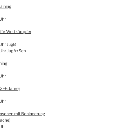
ai­ning
Uhr
g für Wett­kämp­fer
Uhr JugB
 Uhr JugA+Sen
­ning
Uhr
 (3−6 Jah­re)
Uhr
en­schen mit Behin­de­rung
a­che)
Uhr