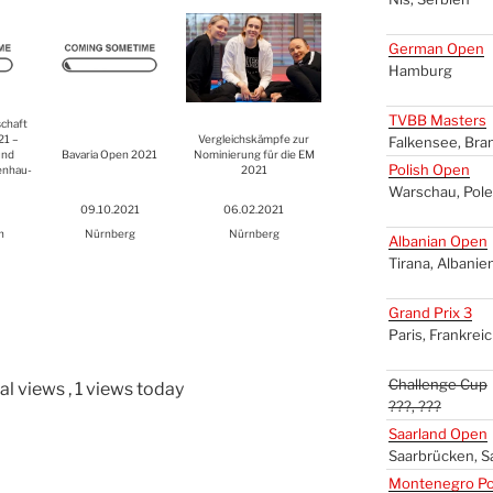
Ger­man Open
Ham­burg
TVBB
Mas­ters
schaft
21 –
Ver­gleichs­kämp­fe zur
Fal­ken­see, Bra
und
Bava­ria Open 2021
Nomi­nie­rung für die
EM
Polish Open
en­hau­
2021
War­schau, Pol
09.10.2021
06.02.2021
n
Nürn­berg
Nürn­berg
Alba­ni­an Open
Tira­na, Alba­ni­e
Grand Prix 3
Paris, Frank­rei
Chal­len­ge Cup
al views
, 1 views today
???, ???
Saar­land Open
Saar­brü­cken, S
Mon­te­ne­gro Po