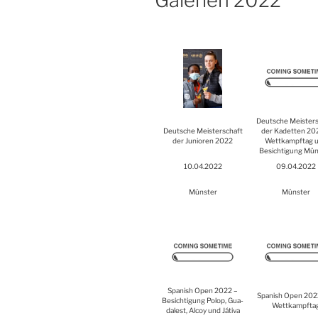
Gale­rien 2022
Deut­sche Meis­ter­
Deut­sche Meis­ter­schaft
der Kadet­ten 20
der Junio­ren 2022
Wett­kampf­tag 
Besich­ti­gung Mün
10.04.2022
09.04.2022
Müns­ter
Müns­ter
Spa­nish Open 2022 –
Spa­nish Open 2022
Besich­ti­gung Polop, Gua­
Wett­kampf­ta
da­lest, Alcoy und Játi­va