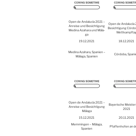
Open de Anda­lucía 2021 –
Open de Anda­lucía 
Anrei­se und Besich­ti­gung
Besich­ti­gung Cór­do
Medi­na Aza­ha­ra und Mála­
Wett­kampf­ta
ga
19.12.2021
18.12.2021
Medi­na Aza­ha­ra, Spa­ni­en –
Cór­do­ba, Spa­ni
Mála­ga, Spa­ni­en
Open de Anda­lucía 2021 –
Baye­ri­sche Meis­ter
Anrei­se und Besich­ti­gung
2021
Mála­ga
15.12.2021
20.11.2021
Mem­min­gen – Mála­ga,
Pfaf­fen­ho­fen an d
Spa­ni­en