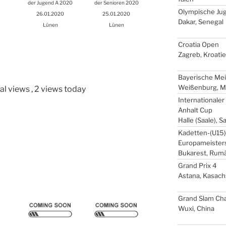
der Jugend A 2020
der Senio­ren 2020
Olym­pi­sche Ju
26.01.2020
25.01.2020
Dakar, Sene­gal
Lünen
Lünen
Croa­tia Open
Zagreb, Kroa­ti­
Baye­ri­sche Mei
Wei­ßen­burg, Mit
al views
, 2 views today
Inter­na­tio­na­le
Anhalt Cup
Hal­le (Saa­le), 
Kadetten-(
U15
Europameister
Buka­rest, Rumä
Grand Prix 4
Asta­na, Kasach
Grand Slam Chal
Wuxi, Chi­na