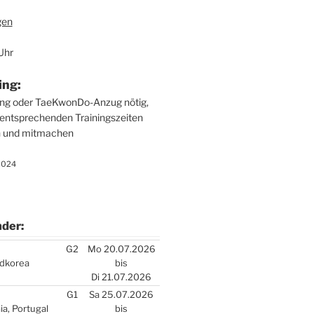
gen
Uhr
ing:
ung oder Tae­Kwon­Do-Anzug nötig,
ent­spre­chen­den Trai­nings­zei­ten
n und mit­ma­chen
.2024
­der:
­der:
G2
Mo 20.07.2026
d­ko­rea
bis
Di 21.07.2026
G1
Sa 25.07.2026
a, Por­tu­gal
bis