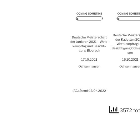
Deut­sche Meis­ter­
Deut­sche Meis­ter­schaft
der Kadet­ten 20
der Junio­ren 2021 – Wett­
Wett­kampf­tag 
kampf­tag und Besich­ti­
Besich­ti­gung Och­s
gung Biber­ach
sen
17.10.2021
16.10.2021
Och­sen­hau­sen
Och­sen­hau­se
(
AC
) Stand: 16.04.2022
3572 tot