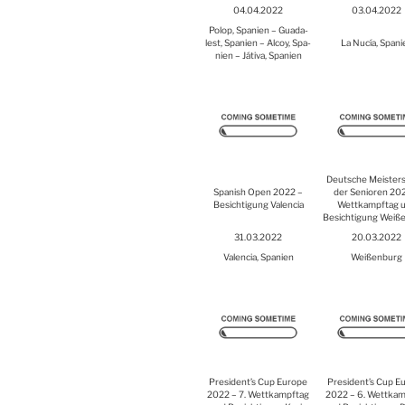
04.04.2022
03.04.2022
Polop, Spa­ni­en – Gua­da­
lest, Spa­ni­en – Alcoy, Spa­
La Nucía, Spa­ni
ni­en – Játi­va, Spa­ni­en
Deut­sche Meis­ter­
Spa­nish Open 2022 –
der Senio­ren 20
Besich­ti­gung Valen­cia
Wett­kampf­tag 
Besich­ti­gung Wei­ß
31.03.2022
20.03.2022
Valen­cia, Spa­ni­en
Wei­ßen­burg
President’s Cup Euro­pe
President’s Cup Eu
2022 – 7. Wett­kampf­tag
2022 – 6. Wett­kam