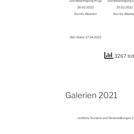
und Besich­ti­gung Kru­ja
und Besich­ti­gung 
26.02.2022
25.02.2022
Durrës, Alba­ni­en
Durrës, Alba­ni­
(
AC
) Stand: 17.04.2022
3267 tot
Gale­rien 2021
- rest­li­che Tur­nie­re und Ver­an­stal­tun­ge