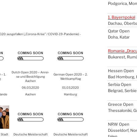
Pod­go­ri­ca, Mon
1. Bay­ern­po­kal
Dach­au, Ober­b
Qatar Open
n 2020: aus­ge­fal­len („Coro­na-Kri­se” / COVID-19-Pan­de­mie) -
Doha, Katar
Roma­nia „Dra­c
Buka­rest, Rumä
Hes­sen Open
Dut­ch Open 2020 – Anrei­
– 1.
Ger­man Open 2020 – 2.
Bad Hom­burg, 
se und Besich­ti­gung
g
Wett­kampf­tag
Aachen
Ser­bia Open
06.03.2020
01.03.2020
Bel­grad, Ser­bi­
lan­de
Aachen
Ham­burg
Greece Open
Thes­sa­lo­ni­ki, 
NRW
Open
Düs­sel­dorf, No
r Stadt
Deut­sche Meis­ter­schaft
Deut­sche Meis­ter­schaft
fa­len