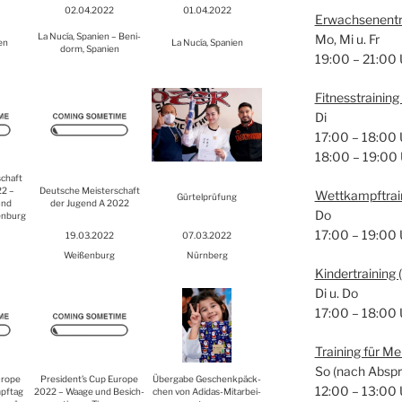
02.04.2022
01.04.2022
Erwach­se­nen­tr
La Nucía, Spa­ni­en – Ben­i­
Mo, Mi u. Fr
­en
La Nucía, Spa­ni­en
dorm, Spa­ni­en
19:00 – 21:00 
Fit­ness­trai­nin
Di
17:00 – 18:00 
18:00 – 19:00
schaft
22 –
Deut­sche Meis­ter­schaft
Wett­kampf­trai
Gür­tel­prü­fung
und
der Jugend A 2022
Do
en­burg
17:00 – 19:00 
19.03.2022
07.03.2022
Wei­ßen­burg
Nürn­berg
Kin­der­trai­ning
Di u. Do
17:00 – 18:00 
Trai­ning für M
So (nach Abspr
ro­pe
President’s Cup Euro­pe
Über­ga­be Geschenk­päck­
12:00 – 13:00 
pf­tag
2022 – Waa­ge und Besich­
chen von Adi­das-Mit­ar­bei­