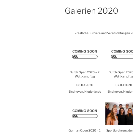
Gale­rien 2020
- rest­li­che Tur­nie­re und Ver­an­stal­tun­ge
Dut­ch Open 2020 – 2.
Dut­ch Open 2020 
Wett­kampf­tag
Wett­kampf­ta
08.03.2020
07.03.2020
Eind­ho­ven, Nie­der­lan­de
Eind­ho­ven, Nie­der­
Ger­man Open 2020 – 1.
Sport­ler­eh­rung de