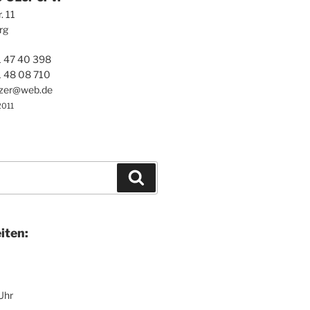
r. 11
rg
1 47 40 398
1 48 08 710
ezer@web.de
2011
Suchen
i­ten:
Uhr