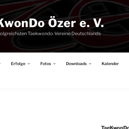
KwonDo Özer e. V.
rfolgreichsten Taekwondo-Vereine Deutschlands
Erfol­ge
Fotos
Down­loads
Kalen­der
Tae­Kwon­Do