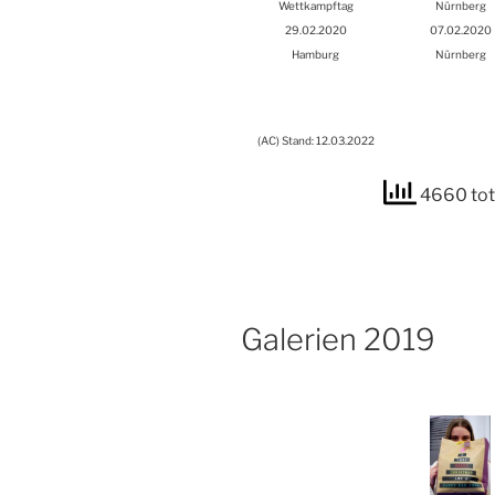
Wett­kampf­tag
Nürn­berg
29.02.2020
07.02.2020
Ham­burg
Nürn­berg
(
AC
) Stand: 12.03.2022
4660 tot
Gale­rien 2019