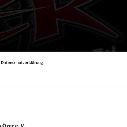
Daten­schutz­er­klä­rung
 Özer e. V.