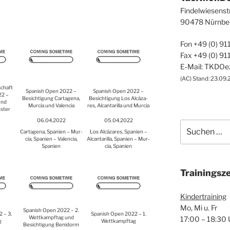
Fin­del­wie­sen­st
90478 Nürn­be
Fon +49 (0) 91
Fax +49 (0) 91
E‑Mail: TKDO
(
AC
) Stand: 23.09.
schaft
Spa­nish Open 2022 –
Spa­nish Open 2022 –
22 –
Besich­ti­gung Car­ta­ge­na,
Besich­ti­gung Los Alcá­za­
und
Mur­cia und Valen­cia
res, Alcan­t­a­ril­la und Mur­cia
s­ter
06.04.2022
05.04.2022
Suche
Car­ta­ge­na, Spa­ni­en – Mur­
Los Alcá­za­res, Spa­ni­en –
nach:
cia, Spa­ni­en – Valen­cia,
Alcan­t­a­ril­la, Spa­ni­en – Mur­
Spa­ni­en
cia, Spa­ni­en
Trai­nings­ze
Kin­der­trai­ning
Mo, Mi u. Fr
Spa­nish Open 2022 – 2.
 – 3.
Spa­nish Open 2022 – 1.
Wett­kampf­tag und
17:00 – 18:30 
g
Wett­kampf­tag
Besich­ti­gung Ben­i­dorm