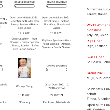
Mit­tel­meer-Spie
Tarent, Ita­li­en
Open de Anda­lucía 2021 –
Open de Anda­lucía 2021 –
2021 –
Besich­ti­gung Gua­dix, Jaén,
Besich­ti­gung Fri­gi­lia­na,
­ba und
Bae­za, Úbe­da und Baños
Almu­ñé­car, Alme­ría und
World Women’
g
de la Enci­na
Gua­dix
pion­ships
17.12.2021
16.12.2021
Tai­yu­an, Chi­na
Gua­dix, Spa­ni­en – Jaén,
Fri­gi­lia­na, Spa­ni­en – Almu­
Riga Open
Spa­ni­en – Bae­za, Spa­ni­en
­en
ñé­car, Spa­ni­en – Alme­ría,
– Úbe­da, Spa­ni­en – Baños
Riga, Lett­land
Spa­ni­en – Gua­dix, Spa­ni­en
de la Enci­na, Spa­ni­en
Swiss Open
St. Gal­len, Sch
Grand Prix 2
Muju, Süd­ko­re
­schaft
Dut­ch Open 2021 – 2.
Gür­tel­prü­fung
Wett­kampf­tag
Stu­den­ten-Euro
schaft
10.11.2021
24.10.2021
Tira­na, Alba­ni­e
er Ilm
Nürn­berg
Eind­ho­ven, Nie­der­lan­de
Open Mul­ti Eu
Niš, Ser­bi­en