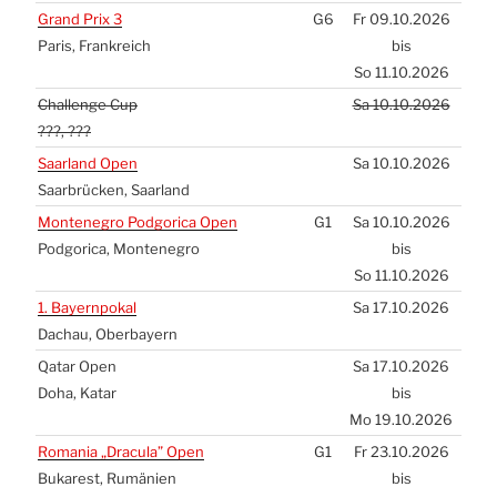
Grand Prix 3
G6
Fr 09.10.2026
Paris, Frank­reich
bis
So 11.10.2026
Chal­len­ge Cup
Sa 10.10.2026
???, ???
Saar­land Open
Sa 10.10.2026
Saar­brü­cken, Saar­land
Mon­te­ne­gro Pod­go­ri­ca Open
G1
Sa 10.10.2026
Pod­go­ri­ca, Mon­te­ne­gro
bis
So 11.10.2026
1. Bay­ern­po­kal
Sa 17.10.2026
Dach­au, Ober­bay­ern
Qatar Open
Sa 17.10.2026
Doha, Katar
bis
Mo 19.10.2026
Roma­nia „Dra­cu­la” Open
G1
Fr 23.10.2026
Buka­rest, Rumä­ni­en
bis