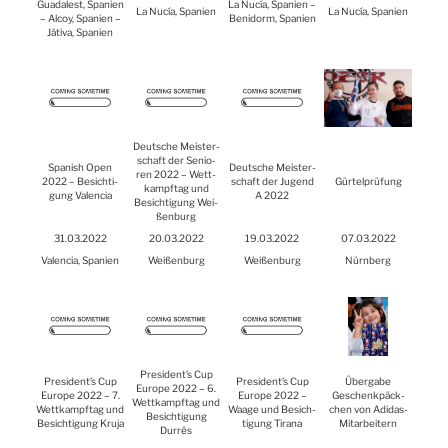
Gua­da­lest, Spa­ni­en
La Nucía, Spa­ni­en –
La Nucía, Spa­ni­en
La Nucía, Spa­ni­en
– Alcoy, Spa­ni­en –
Ben­i­dorm, Spa­ni­en
Játi­va, Spa­ni­en
Deut­sche Meis­ter­
schaft der Senio­
Spa­nish Open
Deut­sche Meis­ter­
ren 2022 – Wett­
2022 – Besich­ti­
schaft der Jugend
Gür­tel­prü­fung
kampf­tag und
gung Valen­cia
A 2022
Besich­ti­gung Wei­
ßen­burg
31.03.2022
20.03.2022
19.03.2022
07.03.2022
Valen­cia, Spa­ni­en
Wei­ßen­burg
Wei­ßen­burg
Nürn­berg
President’s Cup
President’s Cup
President’s Cup
Über­ga­be
Euro­pe 2022 – 6.
Euro­pe 2022 – 7.
Euro­pe 2022 –
Geschenk­päck­
Wett­kampf­tag und
Wett­kampf­tag und
Waa­ge und Besich­
chen von Adi­das-
Besich­ti­gung
Besich­ti­gung Kru­ja
ti­gung Tira­na
Mit­ar­bei­tern
Durrës