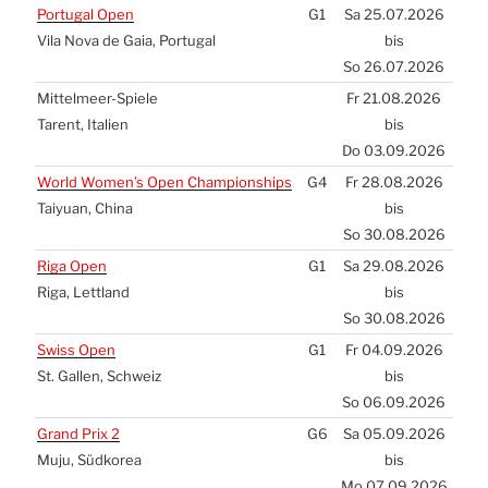
Por­tu­gal Open
G1
Sa 25.07.2026
Vila Nova de Gaia, Por­tu­gal
bis
So 26.07.2026
Mit­tel­meer-Spie­le
Fr 21.08.2026
Tarent, Ita­li­en
bis
Do 03.09.2026
World Women’s Open Cham­pion­ships
G4
Fr 28.08.2026
Tai­yu­an, Chi­na
bis
So 30.08.2026
Riga Open
G1
Sa 29.08.2026
Riga, Lett­land
bis
So 30.08.2026
Swiss Open
G1
Fr 04.09.2026
St. Gal­len, Schweiz
bis
So 06.09.2026
Grand Prix 2
G6
Sa 05.09.2026
Muju, Süd­ko­rea
bis
Mo 07.09.2026