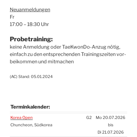
Neu­an­mel­dun­gen
Fr
17:00 – 18:30 Uhr
Pro­be­trai­ning:
kei­ne Anmel­dung oder Tae­Kwon­Do-Anzug nötig,
ein­fach zu den ent­spre­chen­den Trai­nings­zei­ten vor­
bei­kom­men und mit­ma­chen
(
AC
) Stand: 05.01.2024
Ter­min­ka­len­der:
Ter­min­ka­len­der:
Korea Open
G2
Mo 20.07.2026
Chun­che­on, Süd­ko­rea
bis
Di 21.07.2026