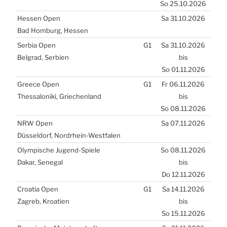
So 25.10.2026
Hes­sen Open
Sa 31.10.2026
Bad Hom­burg, Hes­sen
Ser­bia Open
G1
Sa 31.10.2026
Bel­grad, Ser­bi­en
bis
So 01.11.2026
Greece Open
G1
Fr 06.11.2026
Thes­sa­lo­ni­ki, Grie­chen­land
bis
So 08.11.2026
NRW
Open
Sa 07.11.2026
Düs­sel­dorf, Nord­rhein-West­fa­len
Olym­pi­sche Jugend-Spie­le
So 08.11.2026
Dakar, Sene­gal
bis
Do 12.11.2026
Croa­tia Open
G1
Sa 14.11.2026
Zagreb, Kroa­ti­en
bis
So 15.11.2026