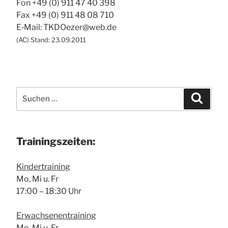
Fon +49 (0) 911 47 40 398
Fax +49 (0) 911 48 08 710
E‑Mail: TKDOezer@web.de
(
AC
) Stand: 23.09.2011
Suche
Suchen
nach:
Trai­nings­zei­ten:
Kin­der­trai­ning
Mo, Mi u. Fr
17:00 – 18:30 Uhr
Erwach­se­nen­trai­ning
Mo, Mi u. Fr