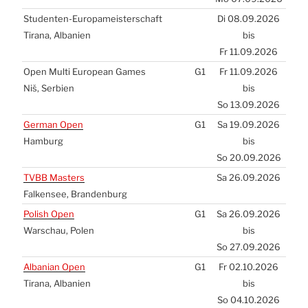
Stu­den­ten-Euro­pa­meis­ter­schaft
Di 08.09.2026
Tira­na, Alba­ni­en
bis
Fr 11.09.2026
Open Mul­ti Euro­pean Games
G1
Fr 11.09.2026
Niš, Ser­bi­en
bis
So 13.09.2026
Ger­man Open
G1
Sa 19.09.2026
Ham­burg
bis
So 20.09.2026
TVBB
Mas­ters
Sa 26.09.2026
Fal­ken­see, Bran­den­burg
Polish Open
G1
Sa 26.09.2026
War­schau, Polen
bis
So 27.09.2026
Alba­ni­an Open
G1
Fr 02.10.2026
Tira­na, Alba­ni­en
bis
So 04.10.2026