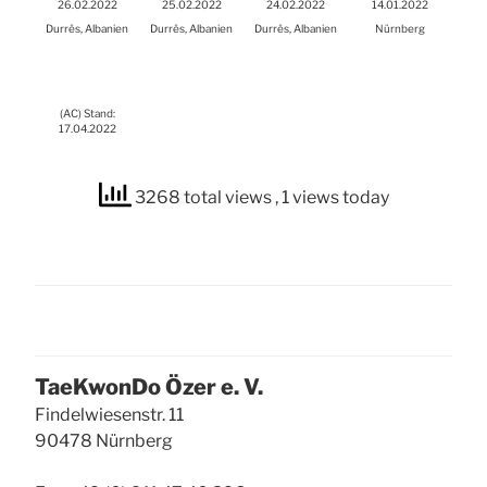
26.02.2022
25.02.2022
24.02.2022
14.01.2022
Durrës, Alba­ni­en
Durrës, Alba­ni­en
Durrës, Alba­ni­en
Nürn­berg
(
AC
) Stand:
17.04.2022
3268 total views
, 1 views today
Tae­Kwon­Do Özer e. V.
Fin­del­wie­sen­str. 11
90478 Nürn­berg