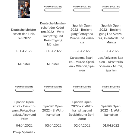
Deut­sche Meis­ter­
Spa­nish Open
Spa­nish Open
schaft der Kadet­
Deut­sche Meis­ter­
2022 – Besich­ti­
2022 – Besich­ti­
ten 2022 – Wett­
schaft der Junio­
gung Car­ta­ge­na,
gung Los Alcá­za­
kampf­tag und
ren 2022
Mur­cia und Valen­
res, Alcan­t­a­ril­la und
Besich­ti­gung
cia
Mur­cia
Müns­ter
10.04.2022
09.04.2022
06.04.2022
05.04.2022
Car­ta­ge­na, Spa­ni­
Los Alcá­za­res, Spa­
en – Mur­cia, Spa­ni­
ni­en – Alcan­t­a­ril­la,
Müns­ter
Müns­ter
en – Valen­cia, Spa­
Spa­ni­en – Mur­cia,
ni­en
Spa­ni­en
Spa­nish Open
Spa­nish Open
2022 – Besich­ti­
Spa­nish Open
2022 – 2. Wett­
Spa­nish Open
gung Polop, Gua­
2022 – 3. Wett­
kampf­tag und
2022 – 1. Wett­
da­lest, Alcoy und
kampf­tag
Besich­ti­gung Ben­i­
kampf­tag
Játi­va
dorm
04.04.2022
03.04.2022
02.04.2022
01.04.2022
Polop, Spa­ni­en –