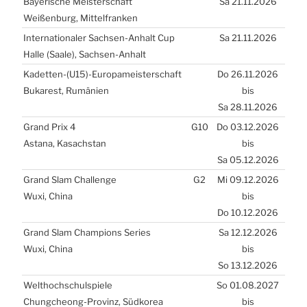
Baye­ri­sche Meis­ter­schaft
Sa 21.11.2026
Wei­ßen­burg, Mit­tel­fran­ken
Inter­na­tio­na­ler Sach­sen-Anhalt Cup
Sa 21.11.2026
Hal­le (Saa­le), Sach­sen-Anhalt
Kadetten-(
U15
)-Europameisterschaft
Do 26.11.2026
Buka­rest, Rumä­ni­en
bis
Sa 28.11.2026
Grand Prix 4
G10
Do 03.12.2026
Asta­na, Kasach­stan
bis
Sa 05.12.2026
Grand Slam Chal­len­ge
G2
Mi 09.12.2026
Wuxi, Chi­na
bis
Do 10.12.2026
Grand Slam Cham­pions Seri­es
Sa 12.12.2026
Wuxi, Chi­na
bis
So 13.12.2026
Welt­hoch­schul­spie­le
So 01.08.2027
Chungche­ong-Pro­vinz, Süd­ko­rea
bis