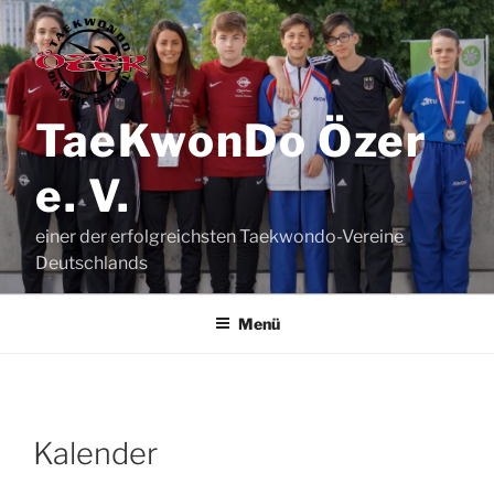
Zum
Inhalt
springen
TaeKwonDo Özer
e. V.
einer der erfolgreichsten Taekwondo-Vereine
Deutschlands
Menü
Kalen­der