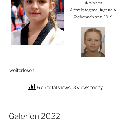
ukrai­nisch
Alters­ka­te­go­rie
: Jugend A
Tae­kwon­do seit
: 2019
„Anna
wei­ter­le­sen
Shaposh­
nyk“
675 total views
, 3 views today
Gale­rien 2022