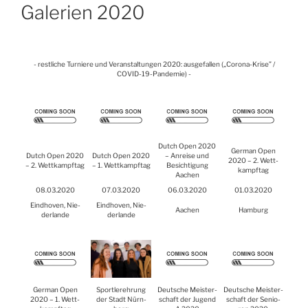
Gale­rien 2020
- rest­li­che Tur­nie­re und Ver­an­stal­tun­gen 2020: aus­ge­fal­len („Coro­na-Kri­se” /
COVID-19-Pan­de­mie) -
Dut­ch Open 2020
Ger­man Open
Dut­ch Open 2020
Dut­ch Open 2020
– Anrei­se und
2020 – 2. Wett­
– 2. Wett­kampf­tag
– 1. Wett­kampf­tag
Besich­ti­gung
kampf­tag
Aachen
08.03.2020
07.03.2020
06.03.2020
01.03.2020
Eind­ho­ven, Nie­
Eind­ho­ven, Nie­
Aachen
Ham­burg
der­lan­de
der­lan­de
Ger­man Open
Sport­ler­eh­rung
Deut­sche Meis­ter­
Deut­sche Meis­ter­
2020 – 1. Wett­
der Stadt Nürn­
schaft der Jugend
schaft der Senio­