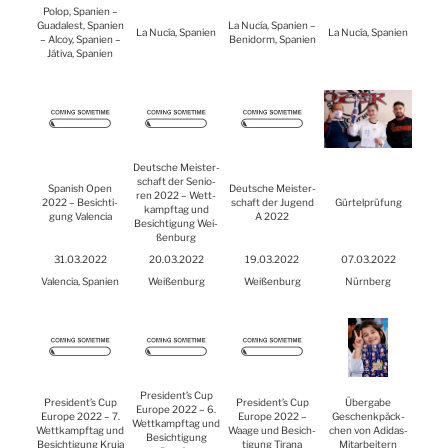
Polop, Spa­ni­en –
Gua­da­lest, Spa­ni­en
La Nucía, Spa­ni­en –
La Nucía, Spa­ni­en
La Nucía, Spa­ni­en
– Alcoy, Spa­ni­en –
Ben­i­dorm, Spa­ni­en
Játi­va, Spa­ni­en
Deut­sche Meis­ter­
schaft der Senio­
Spa­nish Open
Deut­sche Meis­ter­
ren 2022 – Wett­
2022 – Besich­ti­
schaft der Jugend
Gür­tel­prü­fung
kampf­tag und
gung Valen­cia
A 2022
Besich­ti­gung Wei­
ßen­burg
31.03.2022
20.03.2022
19.03.2022
07.03.2022
Valen­cia, Spa­ni­en
Wei­ßen­burg
Wei­ßen­burg
Nürn­berg
President’s Cup
President’s Cup
President’s Cup
Über­ga­be
Euro­pe 2022 – 6.
Euro­pe 2022 – 7.
Euro­pe 2022 –
Geschenk­päck­
Wett­kampf­tag und
Wett­kampf­tag und
Waa­ge und Besich­
chen von Adi­das-
Besich­ti­gung
Besich­ti­gung Kru­ja
ti­gung Tira­na
Mit­ar­bei­tern