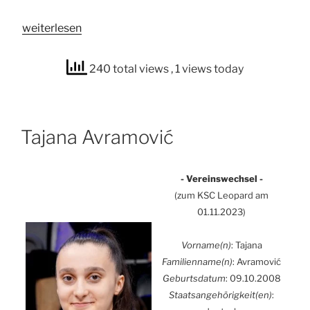
„Mari­
wei­ter­le­sen
ia
Kuts“
240 total views
, 1 views today
Taja­na Avra­mo­vić
- Ver­eins­wech­sel -
(zum
KSC
Leo­pard am
01.11.2023)
Vorname(n)
: Taja­na
Familienname(n)
: Avra­mo­vić
Geburts­da­tum
: 09.10.2008
Staatsangehörigkeit(en)
: