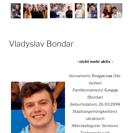
Vla­dys­lav Bondar
- nicht mehr aktiv -
Vorname(n)
: Владислав (Vla­
dys­lav)
Familienname(n)
: Бондар
(Bondar)
Geburts­da­tum
: 26.03.1998
Staatsangehörigkeit(en)
:
ukrai­nisch
Alters­ka­te­go­rie
: Senio­ren
Tae­kwon­do seit
: