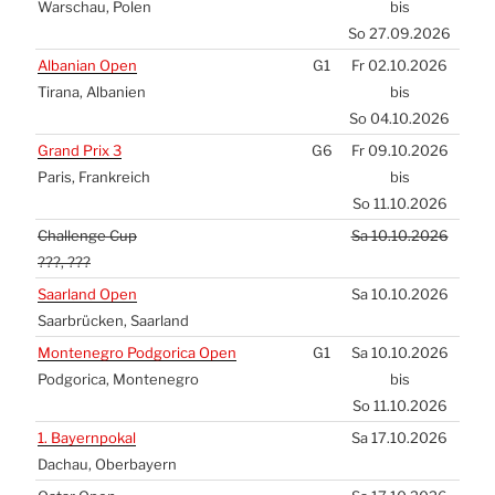
War­schau, Polen
bis
So 27.09.2026
Alba­ni­an Open
G1
Fr 02.10.2026
Tira­na, Alba­ni­en
bis
So 04.10.2026
Grand Prix 3
G6
Fr 09.10.2026
Paris, Frank­reich
bis
So 11.10.2026
Chal­len­ge Cup
Sa 10.10.2026
???, ???
Saar­land Open
Sa 10.10.2026
Saar­brü­cken, Saar­land
Mon­te­ne­gro Pod­go­ri­ca Open
G1
Sa 10.10.2026
Pod­go­ri­ca, Mon­te­ne­gro
bis
So 11.10.2026
1. Bay­ern­po­kal
Sa 17.10.2026
Dach­au, Ober­bay­ern