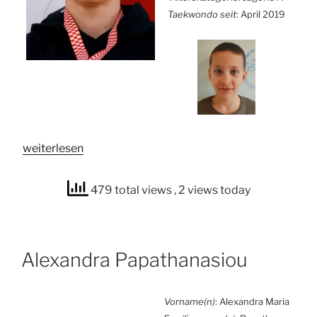
Tae­kwon­do seit
: April 2019
„Ogn­
wei­ter­le­sen
jen
Avra­
479 total views
, 2 views today
mo­
vić“
Alex­an­dra Papatha­na­siou
Vorname(n)
: Alex­an­dra Maria