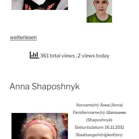
„Yehor
wei­ter­le­sen
Nai­
pak“
361 total views
, 2 views today
Anna Shaposh­nyk
Vorname(n)
: Анна (Anna)
Familienname(n)
: Шапошник
(Shaposh­nyk)
Geburts­da­tum
: 16.11.2011
Staatsangehörigkeit(en)
: