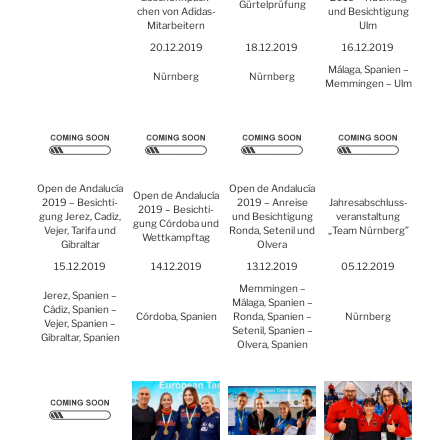
Gür­tel­prü­fung
chen von Adi­das-
und Besich­ti­gung
Mit­ar­bei­tern
Ulm
20.12.2019
18.12.2019
16.12.2019
Mála­ga, Spa­ni­en –
Nürn­berg
Nürn­berg
Mem­min­gen – Ulm
Open de Anda­lucía
Open de Anda­lucía
Open de Anda­lucía
2019 – Besich­ti­
2019 – Anrei­se
Jah­res­ab­schluss­
2019 – Besich­ti­
gung Jerez, Cadiz,
und Besich­ti­gung
ver­an­stal­tung
gung Cór­do­ba und
Vejer, Tarifa und
Ron­da, Set­enil und
„Team Nürn­berg”
Wett­kampf­tag
Gibral­tar
Olve­ra
15.12.2019
14.12.2019
13.12.2019
05.12.2019
Mem­min­gen –
Jerez, Spa­ni­en –
Mála­ga, Spa­ni­en –
Cádiz, Spa­ni­en –
Cór­do­ba, Spa­ni­en
Ron­da, Spa­ni­en –
Nürn­berg
Vejer, Spa­ni­en –
Set­enil, Spa­ni­en –
Gibral­tar, Spa­ni­en
Olve­ra, Spa­ni­en