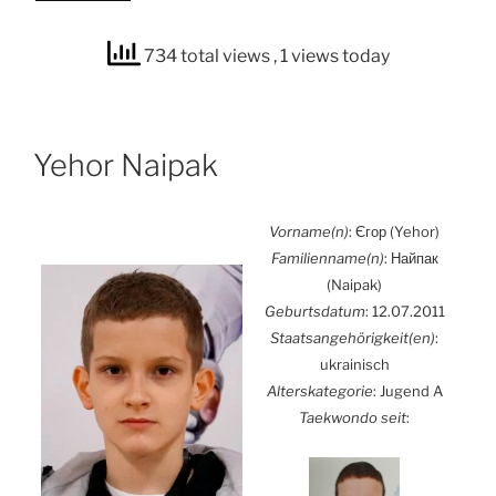
an­
dra
734 total views
, 1 views today
Papatha­
na­
siou“
Yehor Nai­pak
Vorname(n)
: Єгор (Yehor)
Familienname(n)
: Найпак
(Nai­pak)
Geburts­da­tum
: 12.07.2011
Staatsangehörigkeit(en)
:
ukrai­nisch
Alters­ka­te­go­rie
: Jugend A
Tae­kwon­do seit
: