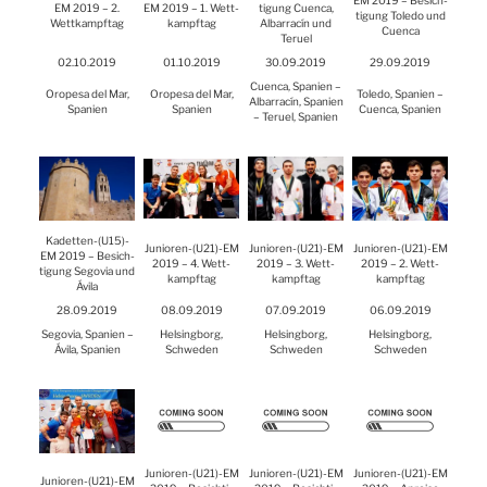
EM 2019 – Besich­
EM 2019 – 2.
EM 2019 – 1. Wett­
ti­gung Cuen­ca,
ti­gung Tole­do und
Wett­kampf­tag
kampf­tag
Albar­r­acín und
Cuen­ca
Teruel
02.10.2019
01.10.2019
30.09.2019
29.09.2019
Cuen­ca, Spa­ni­en –
Oro­pe­sa del Mar,
Oro­pe­sa del Mar,
Tole­do, Spa­ni­en –
Albar­r­acín, Spa­ni­en
Spa­ni­en
Spa­ni­en
Cuen­ca, Spa­ni­en
– Teruel, Spa­ni­en
Kadetten-(
U15
)-
Junioren-(
U21
)-EM
Junioren-(
U21
)-EM
Junioren-(
U21
)-EM
EM 2019 – Besich­
2019 – 4. Wett­
2019 – 3. Wett­
2019 – 2. Wett­
ti­gung Sego­via und
kampf­tag
kampf­tag
kampf­tag
Ávi­la
28.09.2019
08.09.2019
07.09.2019
06.09.2019
Sego­via, Spa­ni­en –
Hel­sing­borg,
Hel­sing­borg,
Hel­sing­borg,
Ávi­la, Spa­ni­en
Schwe­den
Schwe­den
Schwe­den
Junioren-(
U21
)-EM
Junioren-(
U21
)-EM
Junioren-(
U21
)-EM
Junioren-(
U21
)-EM