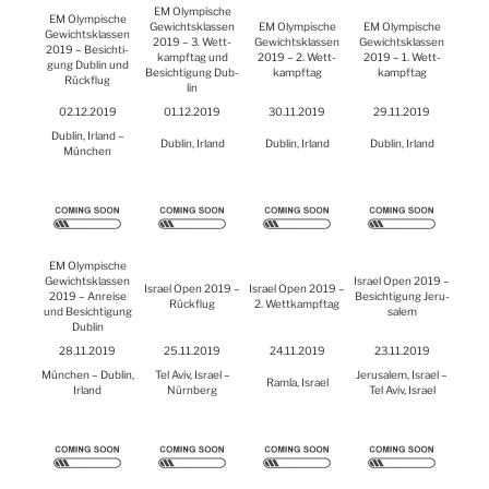
EM
Olym­pi­sche
EM
Olym­pi­sche
Gewichts­klas­sen
EM
Olym­pi­sche
EM
Olym­pi­sche
Gewichts­klas­sen
2019 – 3. Wett­
Gewichts­klas­sen
Gewichts­klas­sen
2019 – Besich­ti­
kampf­tag und
2019 – 2. Wett­
2019 – 1. Wett­
gung Dub­lin und
Besich­ti­gung Dub­
kampf­tag
kampf­tag
Rück­flug
lin
02.12.2019
01.12.2019
30.11.2019
29.11.2019
Dub­lin, Irland –
Dub­lin, Irland
Dub­lin, Irland
Dub­lin, Irland
Mün­chen
EM
Olym­pi­sche
Gewichts­klas­sen
Isra­el Open 2019 –
Isra­el Open 2019 –
Isra­el Open 2019 –
2019 – Anrei­se
Besich­ti­gung Jeru­
Rück­flug
2. Wett­kampf­tag
und Besich­ti­gung
sa­lem
Dub­lin
28.11.2019
25.11.2019
24.11.2019
23.11.2019
Mün­chen – Dub­lin,
Tel Aviv, Isra­el –
Jeru­sa­lem, Isra­el –
Ram­la, Isra­el
Irland
Nürn­berg
Tel Aviv, Isra­el