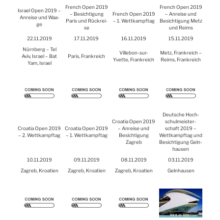
French Open 2019
French Open 2019
Isra­el Open 2019 –
– Besich­ti­gung
French Open 2019
– Anrei­se und
Anrei­se und Waa­
Paris und Rück­rei­
– 1. Wett­kampf­tag
Besich­ti­gung Metz
ge
se
und Reims
22.11.2019
17.11.2019
16.11.2019
15.11.2019
Nürn­berg – Tel
Vil­le­bon-sur-
Metz, Frank­reich –
Aviv, Isra­el – Bat
Paris, Frank­reich
Yvette, Frank­reich
Reims, Frank­reich
Yam, Isra­el
Deut­sche Hoch­
Croa­tia Open 2019
schul­meis­ter­
Croa­tia Open 2019
Croa­tia Open 2019
– Anrei­se und
schaft 2019 –
– 2. Wett­kampf­tag
– 1. Wett­kampf­tag
Besich­ti­gung
Wett­kampf­tag und
Zagreb
Besich­ti­gung Geln­
hau­sen
10.11.2019
09.11.2019
08.11.2019
03.11.2019
Zagreb, Kroa­ti­en
Zagreb, Kroa­ti­en
Zagreb, Kroa­ti­en
Geln­hau­sen