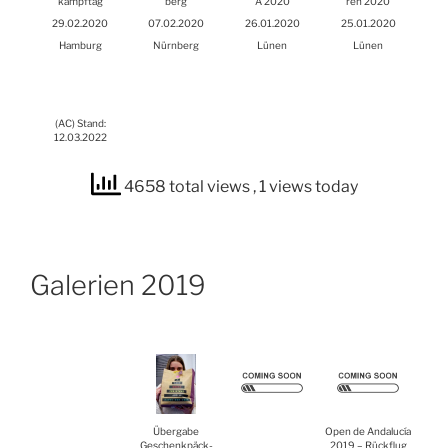
kampf­tag
berg
A 2020
ren 2020
29.02.2020
07.02.2020
26.01.2020
25.01.2020
Ham­burg
Nürn­berg
Lünen
Lünen
(
AC
) Stand:
12.03.2022
4658 total views
, 1 views today
Gale­rien 2019
Über­ga­be
Open de Anda­lucía
Geschenk­päck­
2019 – Rück­flug