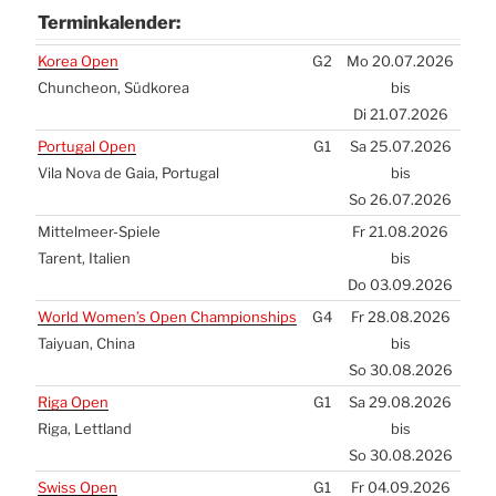
Ter­min­ka­len­der:
Ter­min­ka­len­der:
Korea Open
G2
Mo 20.07.2026
Chun­che­on, Süd­ko­rea
bis
Di 21.07.2026
Por­tu­gal Open
G1
Sa 25.07.2026
Vila Nova de Gaia, Por­tu­gal
bis
So 26.07.2026
Mit­tel­meer-Spie­le
Fr 21.08.2026
Tarent, Ita­li­en
bis
Do 03.09.2026
World Women’s Open Cham­pion­ships
G4
Fr 28.08.2026
Tai­yu­an, Chi­na
bis
So 30.08.2026
Riga Open
G1
Sa 29.08.2026
Riga, Lett­land
bis
So 30.08.2026
Swiss Open
G1
Fr 04.09.2026