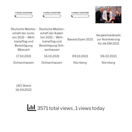
Deut­sche Meis­ter­
Deut­sche Meis­ter­
schaft der Junio­
schaft der Kadet­
Ver­gleichs­kämp­fe
ren 2021 – Wett­
ten 2021 – Wett­
Bava­ria Open 2021
zur Nomi­nie­rung
kampf­tag und
kampf­tag und
für die
EM
2021
Besich­ti­gung
Besich­ti­gung Och­
Biber­ach
sen­hau­sen
17.10.2021
16.10.2021
09.10.2021
06.02.2021
Och­sen­hau­sen
Och­sen­hau­sen
Nürn­berg
Nürn­berg
(
AC
) Stand:
16.04.2022
3571 total views
, 1 views today