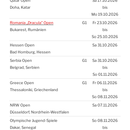
Qatar Open
Sa 17.10.2026
Doha, Katar
bis
Mo 19.10.2026
Roma­nia „Dra­cu­la” Open
G1
Fr 23.10.2026
Buka­rest, Rumä­ni­en
bis
So 25.10.2026
Hes­sen Open
Sa 31.10.2026
Bad Hom­burg, Hes­sen
Ser­bia Open
G1
Sa 31.10.2026
Bel­grad, Ser­bi­en
bis
So 01.11.2026
Greece Open
G1
Fr 06.11.2026
Thes­sa­lo­ni­ki, Grie­chen­land
bis
So 08.11.2026
NRW
Open
Sa 07.11.2026
Düs­sel­dorf, Nord­rhein-West­fa­len
Olym­pi­sche Jugend-Spie­le
So 08.11.2026
Dakar, Sene­gal
bis