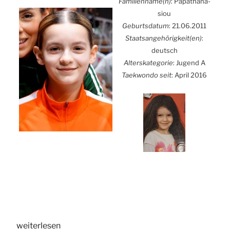
Familienname(n)
: Papatha­na­
siou
Geburts­da­tum
: 21.06.2011
Staatsangehörigkeit(en)
:
deutsch
Alters­ka­te­go­rie
: Jugend A
Tae­kwon­do seit
: April 2016
„Alex­
wei­ter­le­sen