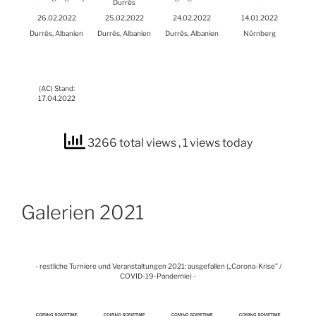
Durrës
26.02.2022
25.02.2022
24.02.2022
14.01.2022
Durrës, Alba­ni­en
Durrës, Alba­ni­en
Durrës, Alba­ni­en
Nürn­berg
(
AC
) Stand:
17.04.2022
3266 total views
, 1 views today
Gale­rien 2021
- rest­li­che Tur­nie­re und Ver­an­stal­tun­gen 2021: aus­ge­fal­len („Coro­na-Kri­se” /
COVID-19-Pan­de­mie) -