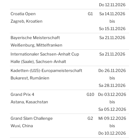
Do 12.11.2026
Croa­tia Open
G1
Sa 14.11.2026
Zagreb, Kroa­ti­en
bis
So 15.11.2026
Baye­ri­sche Meis­ter­schaft
Sa 21.11.2026
Wei­ßen­burg, Mit­tel­fran­ken
Inter­na­tio­na­ler Sach­sen-Anhalt Cup
Sa 21.11.2026
Hal­le (Saa­le), Sach­sen-Anhalt
Kadetten-(
U15
)-Europameisterschaft
Do 26.11.2026
Buka­rest, Rumä­ni­en
bis
Sa 28.11.2026
Grand Prix 4
G10
Do 03.12.2026
Asta­na, Kasach­stan
bis
Sa 05.12.2026
Grand Slam Chal­len­ge
G2
Mi 09.12.2026
Wuxi, Chi­na
bis
Do 10.12.2026