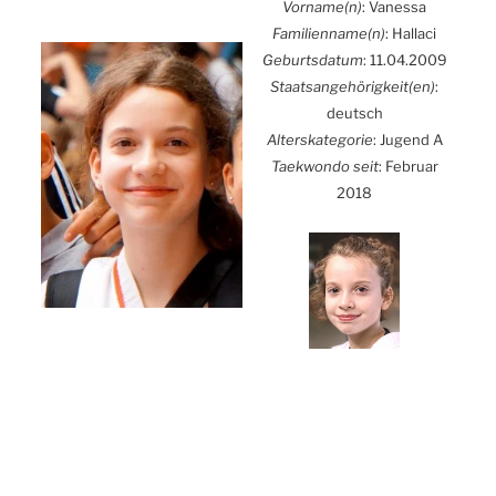
Vorname(n)
: Vanes­sa
Familienname(n)
: Hall­a­ci
Geburts­da­tum
: 11.04.2009
Staatsangehörigkeit(en)
:
deutsch
Alters­ka­te­go­rie
: Jugend A
Tae­kwon­do seit
: Febru­ar
2018