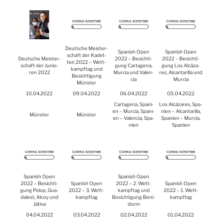
Deut­sche Meis­ter­
Spa­nish Open
Spa­nish Open
schaft der Kadet­
Deut­sche Meis­ter­
2022 – Besich­ti­
2022 – Besich­ti­
ten 2022 – Wett­
schaft der Junio­
gung Car­ta­ge­na,
gung Los Alcá­za­
kampf­tag und
ren 2022
Mur­cia und Valen­
res, Alcan­t­a­ril­la und
Besich­ti­gung
cia
Mur­cia
Müns­ter
10.04.2022
09.04.2022
06.04.2022
05.04.2022
Car­ta­ge­na, Spa­ni­
Los Alcá­za­res, Spa­
en – Mur­cia, Spa­ni­
ni­en – Alcan­t­a­ril­la,
Müns­ter
Müns­ter
en – Valen­cia, Spa­
Spa­ni­en – Mur­cia,
ni­en
Spa­ni­en
Spa­nish Open
Spa­nish Open
2022 – Besich­ti­
Spa­nish Open
2022 – 2. Wett­
Spa­nish Open
gung Polop, Gua­
2022 – 3. Wett­
kampf­tag und
2022 – 1. Wett­
da­lest, Alcoy und
kampf­tag
Besich­ti­gung Ben­i­
kampf­tag
Játi­va
dorm
04.04.2022
03.04.2022
02.04.2022
01.04.2022