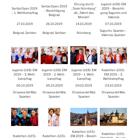
Ehrung durch
Jugend-(
U18
)-EM
Ser­bia Open 2019
Ser­bia Open 2019
„Team Nürn­berg”
2019 – Besich­ti­
– Besich­ti­gung
– 1. Wett­kampf­tag
als „Talent des
gung Sag­un­to und
Bel­grad
Monats”
Valen­cia
27.10.2019
26.10.2019
14.10.2019
07.10.2019
Sag­un­to, Spa­ni­en –
Bel­grad, Ser­bi­en
Bel­grad, Ser­bi­en
Nürn­berg
Valen­cia, Spa­ni­en
Jugend-(
U18
)-EM
Jugend-(
U18
)-EM
Jugend-(
U18
)-EM
Kadetten-(
U15
)-
2019 – 3. Wett­
2019 – 2. Wett­
2019 – 1. Wett­
EM 2019 – 3.
kampf­tag
kampf­tag
kampf­tag
Wett­kampf­tag
06.10.2019
05.10.2019
04.10.2019
03.10.2019
Oro­pe­sa del Mar,
Oro­pe­sa del Mar,
Oro­pe­sa del Mar,
Oro­pe­sa del Mar,
Spa­ni­en
Spa­ni­en
Spa­ni­en
Spa­ni­en
Kadetten-(
U15
)-
Kadetten-(
U15
)-
Kadetten-(
U15
)-
Kadetten-(
U15
)-
EM 2019 – Besich­