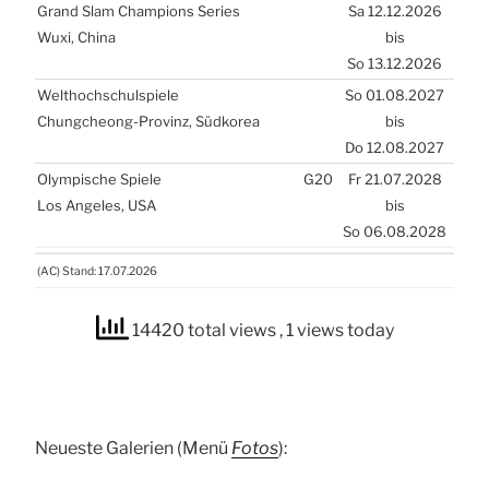
Grand Slam Cham­pions Seri­es
Sa 12.12.2026
Wuxi, Chi­na
bis
So 13.12.2026
Welt­hoch­schul­spie­le
So 01.08.2027
Chungche­ong-Pro­vinz, Süd­ko­rea
bis
Do 12.08.2027
Olym­pi­sche Spie­le
G20
Fr 21.07.2028
Los Ange­les,
USA
bis
So 06.08.2028
(
AC
) Stand: 17.07.2026
(
AC
) Stand: 17.07.2026
14420 total views
, 1 views today
Neu­es­te Gale­rien (Menü
Fotos
):