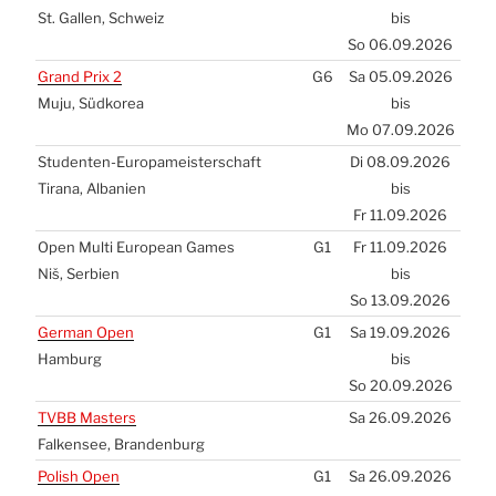
St. Gal­len, Schweiz
bis
So 06.09.2026
Grand Prix 2
G6
Sa 05.09.2026
Muju, Süd­ko­rea
bis
Mo 07.09.2026
Stu­den­ten-Euro­pa­meis­ter­schaft
Di 08.09.2026
Tira­na, Alba­ni­en
bis
Fr 11.09.2026
Open Mul­ti Euro­pean Games
G1
Fr 11.09.2026
Niš, Ser­bi­en
bis
So 13.09.2026
Ger­man Open
G1
Sa 19.09.2026
Ham­burg
bis
So 20.09.2026
TVBB
Mas­ters
Sa 26.09.2026
Fal­ken­see, Bran­den­burg
Polish Open
G1
Sa 26.09.2026