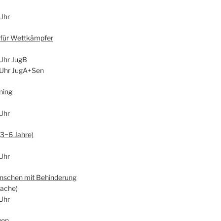
Uhr
g für Wett­kämp­fer
Uhr JugB
 Uhr JugA+Sen
­ning
Uhr
 (3−6 Jah­re)
Uhr
en­schen mit Behin­de­rung
a­che)
Uhr
gen