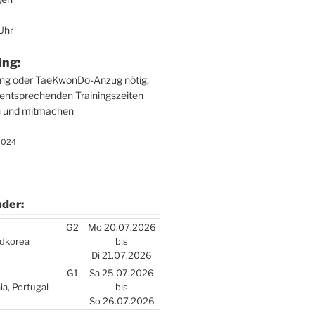
Uhr
ing:
ung oder Tae­Kwon­Do-Anzug nötig,
ent­spre­chen­den Trai­nings­zei­ten
n und mit­ma­chen
.2024
­der:
­der:
G2
Mo 20.07.2026
d­ko­rea
bis
Di 21.07.2026
G1
Sa 25.07.2026
a, Por­tu­gal
bis
So 26.07.2026