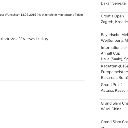
Dakar, Sene­gal
 auf Wunsch am 13.06.2016 (Hoch­zeits­fei­er Mus­ta­fa und Fidan)
Croa­tia Open
Zagreb, Kroa­ti­
Baye­ri­sche Mei
al views
, 2 views today
Wei­ßen­burg, Mit
Inter­na­tio­na­le
Anhalt Cup
Hal­le (Saa­le), 
Kadetten-(
U15
Europameister
Buka­rest, Rumä
Grand Prix 4
Asta­na, Kasach
Grand Slam Chal
Wuxi, Chi­na
Grand Slam Cha
es