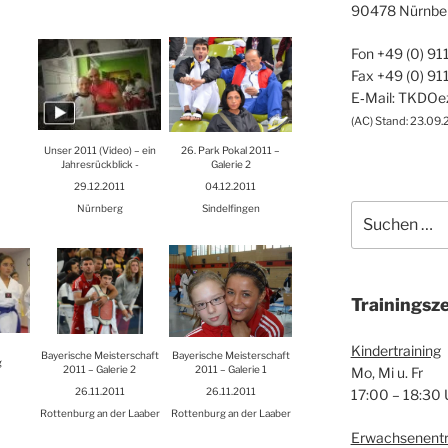
90478 Nürn­be
Fon +49 (0) 91
Fax +49 (0) 91
E‑Mail: TKDO
(
AC
) Stand: 23.09.
Unser 2011 (Video) – ein
26. Park Pokal 2011 –
Jah­res­rück­blick -
Gale­rie 2
29.12.2011
04.12.2011
Nürn­berg
Sin­del­fin­gen
Suche
nach:
Trai­nings­ze
Kin­der­trai­ning
Baye­ri­sche Meis­ter­schaft
Baye­ri­sche Meis­ter­schaft
g
2011 – Gale­rie 2
2011 – Gale­rie 1
Mo, Mi u. Fr
26.11.2011
26.11.2011
17:00 – 18:30 
Rot­ten­burg an der Laaber
Rot­ten­burg an der Laaber
Erwach­se­nen­tr