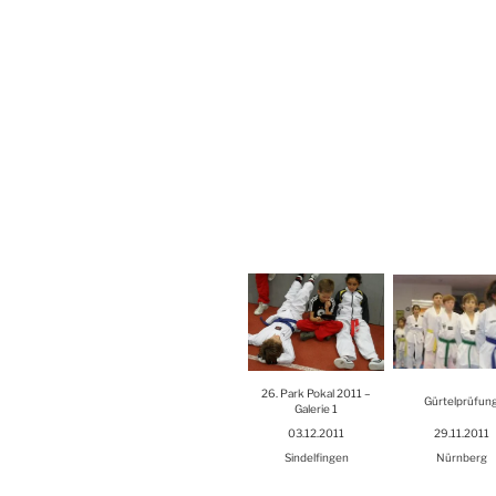
26. Park Pokal 2011 –
Gür­tel­prü­fun
Gale­rie 1
03.12.2011
29.11.2011
Sin­del­fin­gen
Nürn­berg