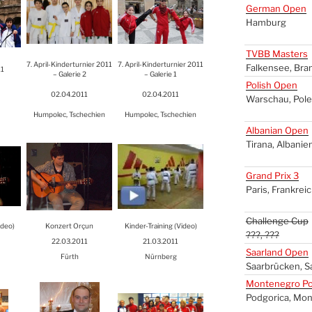
Ger­man Open
Ham­burg
TVBB
Mas­ters
7. April-Kin­der­tur­nier 2011
7. April-Kin­der­tur­nier 2011
Fal­ken­see, Bra
11
– Gale­rie 2
– Gale­rie 1
Polish Open
02.04.2011
02.04.2011
War­schau, Pol
Hum­polec, Tsche­chi­en
Hum­polec, Tsche­chi­en
Alba­ni­an Open
Tira­na, Alba­ni­e
Grand Prix 3
Paris, Frank­rei
Chal­len­ge Cup
ideo)
Kon­zert Orçun
Kin­der-Trai­ning (Video)
???, ???
22.03.2011
21.03.2011
Saar­land Open
Fürth
Nürn­berg
Saar­brü­cken, S
Mon­te­ne­gro Po
Pod­go­ri­ca, Mon