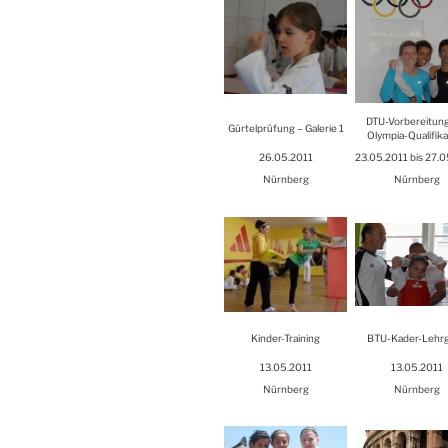
DTU-Vor­be­rei­tun
Gür­tel­prü­fung – Gale­rie 1
Olym­pia-Qua­li­fi­ka­
26.05.2011
23.05.2011 bis 27.
Nürn­berg
Nürn­berg
Kin­der-Trai­ning
BTU-Kader-Lehr­
13.05.2011
13.05.2011
Nürn­berg
Nürn­berg