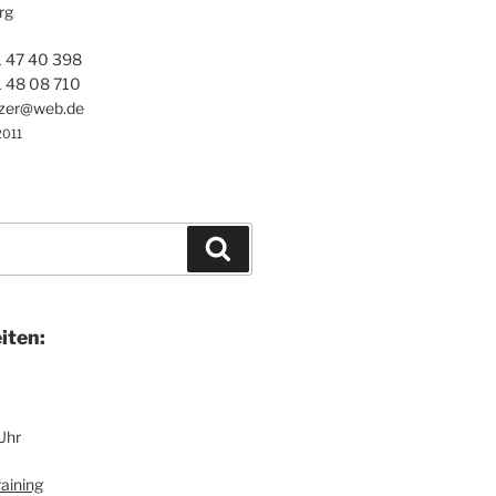
rg
1 47 40 398
1 48 08 710
ezer@web.de
2011
Suchen
i­ten:
Uhr
ai­ning