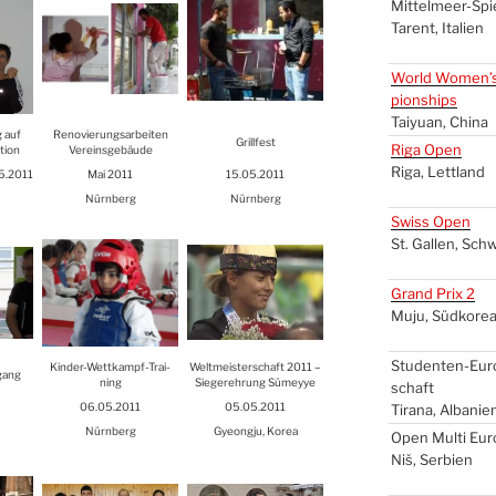
Mit­tel­meer-Spie
Tarent, Ita­li­en
World Women’
pion­ships
Tai­yu­an, Chi­na
g auf
Reno­vie­rungs­ar­bei­ten
Grill­fest
Riga Open
ti­on
Ver­eins­ge­bäu­de
Riga, Lett­land
05.2011
Mai 2011
15.05.2011
Nürn­berg
Nürn­berg
Swiss Open
St. Gal­len, Sch
Grand Prix 2
Muju, Süd­ko­re
Stu­den­ten-Euro
Kin­der-Wett­kampf-Trai­
Welt­meis­ter­schaft 2011 –
gang
ning
Sie­ger­eh­rung Sümey­ye
schaft
06.05.2011
05.05.2011
Tira­na, Alba­ni­e
Nürn­berg
Gye­ong­ju, Korea
Open Mul­ti Eu
Niš, Ser­bi­en