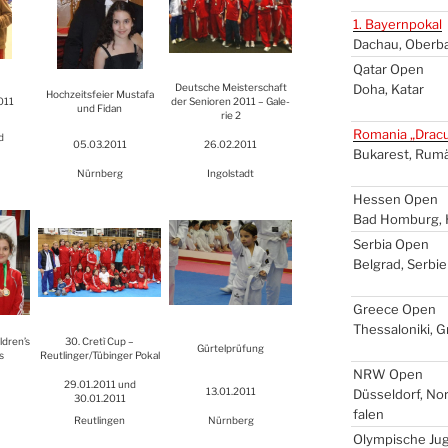
1. Bay­ern­po­kal
Dach­au, Ober­b
Qatar Open
Deut­sche Meis­ter­schaft
Doha, Katar
Hoch­zeits­fei­er Mus­ta­fa
011
der Senio­ren 2011 – Gale­
und Fidan
rie 2
Roma­nia „Dra­c
d
05.03.2011
26.02.2011
Buka­rest, Rumä
Nürn­berg
Ingol­stadt
Hes­sen Open
Bad Hom­burg, 
Ser­bia Open
Bel­grad, Ser­bi­
Greece Open
Thes­sa­lo­ni­ki, 
ildren’s
30. Cretì Cup –
Gür­tel­prü­fung
s
Reutlinger/Tübinger Pokal
NRW
Open
29.01.2011 und
13.01.2011
Düs­sel­dorf, No
30.01.2011
fa­len
Reut­lin­gen
Nürn­berg
Olym­pi­sche Ju