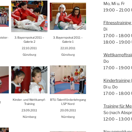
Mo, Mi u. Fr
19:00 – 21:00 
Fit­ness­trai­nin
Di
17:00 – 18:00 
is­ter­
3. Bay­ern­po­kal 2011 –
3. Bay­ern­po­kal 2011 –
18:00 – 19:00
1
Gale­rie 2
Gale­rie 1
22.10.2011
22.10.2011
Wett­kampf­trai
Günz­burg
Günz­burg
Do
17:00 – 19:00 
Kin­der­trai­ning
Di u. Do
17:00 – 18:00 
Kin­der- und Wett­kampf-
BTU-Talent­för­der­lehr­gang
g
Trai­ning
LSP
Nord
Trai­ning für M
23.09.2011
20.09.2011
So (nach Abspr
Nürn­berg
Nürn­berg
12:00 – 13:00 
Neu­an­mel­dun­