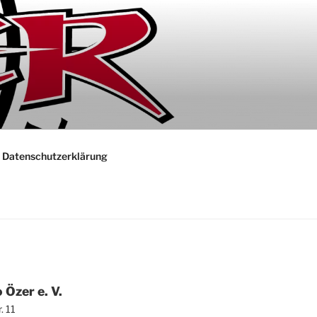
Daten­schutz­er­klä­rung
 Özer e. V.
r. 11