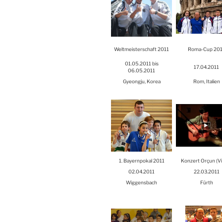
Welt­meis­ter­schaft 2011
Roma-Cup 20
01.05.2011 bis
17.04.2011
06.05.2011
Gye­ong­ju, Korea
Rom, Ita­li­en
1. Bay­ern­po­kal 2011
Kon­zert Orçun (V
02.04.2011
22.03.2011
Wig­gens­bach
Fürth