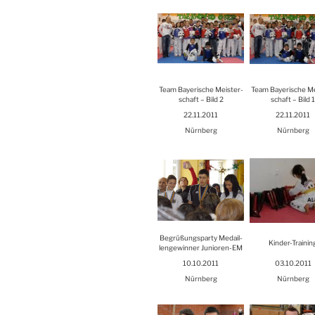
Team Baye­ri­sche Meis­ter­
Team Baye­ri­sche Me
schaft – Bild 2
schaft – Bild 
22.11.2011
22.11.2011
Nürn­berg
Nürn­berg
Begrü­ßungs­par­ty Medail­
Kin­der-Trai­nin
len­ge­win­ner Junio­ren-EM
10.10.2011
03.10.2011
Nürn­berg
Nürn­berg