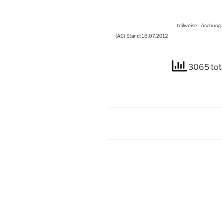
teil­wei­se Löschung
(
AC
) Stand: 18.07.2012
3065 tot