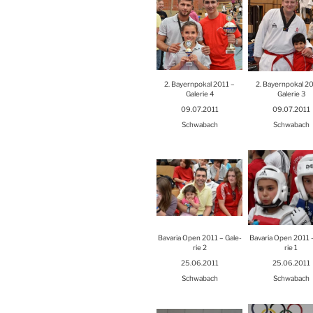
2. Bay­ern­po­kal 2011 –
2. Bay­ern­po­kal 2
Gale­rie 4
Gale­rie 3
09.07.2011
09.07.2011
Schwa­bach
Schwa­bach
Bava­ria Open 2011 – Gale­
Bava­ria Open 2011 
rie 2
rie 1
25.06.2011
25.06.2011
Schwa­bach
Schwa­bach