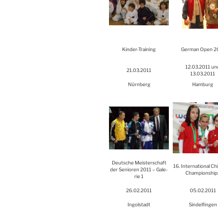
Kin­der-Trai­ning
Ger­man Open 2
12.03.2011 un
21.03.2011
13.03.2011
Nürn­berg
Ham­burg
Deut­sche Meis­ter­schaft
16. Inter­na­tio­nal Ch
der Senio­ren 2011 – Gale­
Cham­pion­ship
rie 1
26.02.2011
05.02.2011
Ingol­stadt
Sin­del­fin­gen