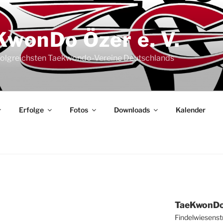
KwonDo Özer e. V.
rfolgreichsten Taekwondo-Vereine Deutschlands
Erfol­ge
Fotos
Down­loads
Kalen­der
Tae­Kwon­Do
Fin­del­wie­sen­st