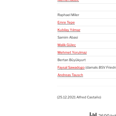
Rapha­el Miler
Emre Tepe
Kubi­lay Yıl­maz
Samim Aba­si
Malik Güleç
Meh­met Yorul­maz
Ber­tan Büyü­ky­urt
Fay­sal Sawa­do­go
(damals
BSV
Fried­r
Andre­as Tausch
(25.12.2021 Alfred Cas­ta­ño)
2600 tot