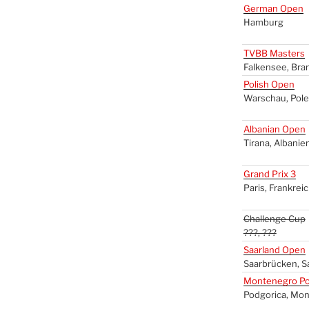
Ger­man Open
Ham­burg
TVBB
Mas­ters
Fal­ken­see, Bra
Polish Open
War­schau, Pol
Alba­ni­an Open
Tira­na, Alba­ni­e
Grand Prix 3
Paris, Frank­rei
Chal­len­ge Cup
???, ???
Saar­land Open
Saar­brü­cken, S
Mon­te­ne­gro Po
Pod­go­ri­ca, Mon