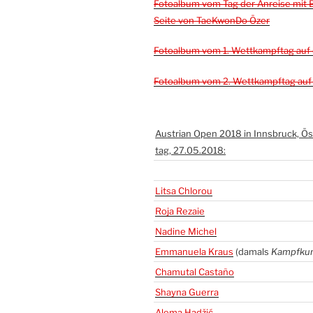
Foto­al­bum vom Tag der Anrei­se mit B
Sei­te von Tae­Kwon­Do Özer
Foto­al­bum vom 1. Wett­kampf­tag auf
Foto­al­bum vom 2. Wett­kampf­tag auf
Aus­tri­an Open 2018 in Inns­bruck, 
tag, 27.05.2018:
Lit­sa Chlo­rou
Roja Rezaie
Nadi­ne Michel
Emma­nue­la Kraus
(damals
Kampf­kuns
Cha­mu­tal Cas­ta­ño
Shay­na Guer­ra
Ale­ma Hadžić