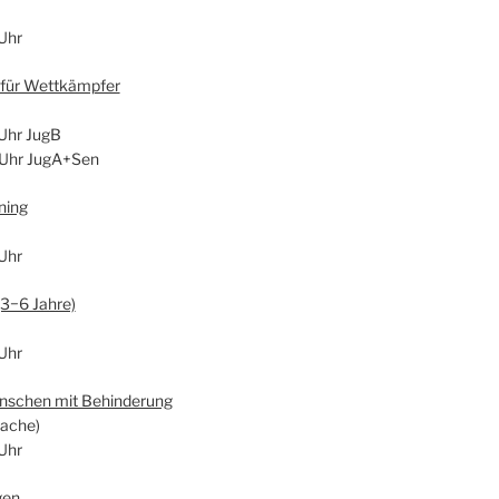
Uhr
g für Wett­kämp­fer
Uhr JugB
 Uhr JugA+Sen
­ning
Uhr
 (3−6 Jah­re)
Uhr
en­schen mit Behin­de­rung
a­che)
Uhr
gen