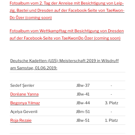
Foto­al­bum vom 2. Tag der Anrei­se mit Besich­ti­gung von Leip­
zig, Bas­tei und Dres­den auf der Face­book-Sei­te von Tae­Kwon­
Do Özer (com­ing soon)
Foto­al­bum vom Wett­kampf­tag mit Besich­ti­gung von Dres­den
auf der Face­book-Sei­te von Tae­Kwon­Do Özer (com­ing soon)
Deut­sche Kadetten-(
U15
)-Meisterschaft 2019 in Wils­d­ruff
am Sams­tag, 01.06.2019:
Sedef Şen­ler
JBw-37
-
Doréa­ne Yan­na
JBw-41
-
Begonya Yıl­maz
JBw-44
3. Platz
Açelya Geven­li
JBm-51
-
Roja Rezaie
JBw-51
1. Platz