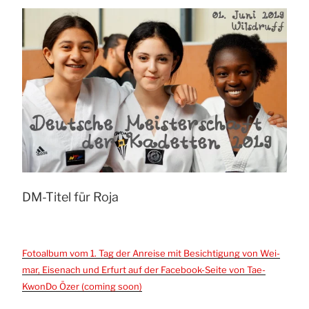
DM-Titel für Roja
Foto­al­bum vom 1. Tag der Anrei­se mit Besich­ti­gung von Wei­
mar, Eisen­ach und Erfurt auf der Face­book-Sei­te von Tae­
Kwon­Do Özer (com­ing soon)