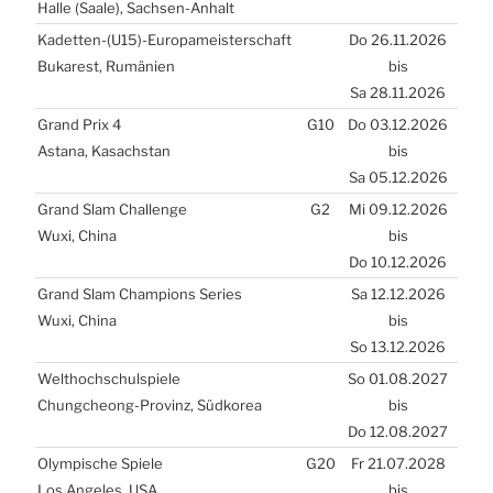
Hal­le (Saa­le), Sach­sen-Anhalt
Kadetten-(
U15
)-Europameisterschaft
Do 26.11.2026
Buka­rest, Rumä­ni­en
bis
Sa 28.11.2026
Grand Prix 4
G10
Do 03.12.2026
Asta­na, Kasach­stan
bis
Sa 05.12.2026
Grand Slam Chal­len­ge
G2
Mi 09.12.2026
Wuxi, Chi­na
bis
Do 10.12.2026
Grand Slam Cham­pions Seri­es
Sa 12.12.2026
Wuxi, Chi­na
bis
So 13.12.2026
Welt­hoch­schul­spie­le
So 01.08.2027
Chungche­ong-Pro­vinz, Süd­ko­rea
bis
Do 12.08.2027
Olym­pi­sche Spie­le
G20
Fr 21.07.2028
Los Ange­les,
USA
bis