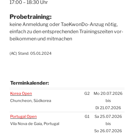
17:00 – 18:30 Uhr
Pro­be­trai­ning:
kei­ne Anmel­dung oder Tae­Kwon­Do-Anzug nötig,
ein­fach zu den ent­spre­chen­den Trai­nings­zei­ten vor­
bei­kom­men und mit­ma­chen
(
AC
) Stand: 05.01.2024
Ter­min­ka­len­der:
Ter­min­ka­len­der:
Korea Open
G2
Mo 20.07.2026
Chun­che­on, Süd­ko­rea
bis
Di 21.07.2026
Por­tu­gal Open
G1
Sa 25.07.2026
Vila Nova de Gaia, Por­tu­gal
bis
So 26.07.2026