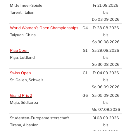
Mit­tel­meer-Spie­le
Fr 21.08.2026
Tarent, Ita­li­en
bis
Do 03.09.2026
World Women’s Open Cham­pion­ships
G4
Fr 28.08.2026
Tai­yu­an, Chi­na
bis
So 30.08.2026
Riga Open
G1
Sa 29.08.2026
Riga, Lett­land
bis
So 30.08.2026
Swiss Open
G1
Fr 04.09.2026
St. Gal­len, Schweiz
bis
So 06.09.2026
Grand Prix 2
G6
Sa 05.09.2026
Muju, Süd­ko­rea
bis
Mo 07.09.2026
Stu­den­ten-Euro­pa­meis­ter­schaft
Di 08.09.2026
Tira­na, Alba­ni­en
bis