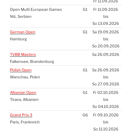
Fr 11.09.2026
Open Mul­ti Euro­pean Games
G1
Fr 11.09.2026
Niš, Ser­bi­en
bis
So 13.09.2026
Ger­man Open
G1
Sa 19.09.2026
Ham­burg
bis
So 20.09.2026
TVBB
Mas­ters
Sa 26.09.2026
Fal­ken­see, Bran­den­burg
Polish Open
G1
Sa 26.09.2026
War­schau, Polen
bis
So 27.09.2026
Alba­ni­an Open
G1
Fr 02.10.2026
Tira­na, Alba­ni­en
bis
So 04.10.2026
Grand Prix 3
G6
Fr 09.10.2026
Paris, Frank­reich
bis
So 11.10.2026