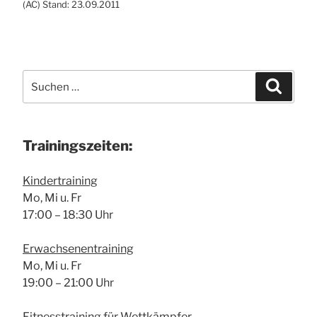
(
AC
) Stand: 23.09.2011
Suche
Suchen
nach:
Trai­nings­zei­ten:
Kin­der­trai­ning
Mo, Mi u. Fr
17:00 – 18:30 Uhr
Erwach­se­nen­trai­ning
Mo, Mi u. Fr
19:00 – 21:00 Uhr
Fit­ness­trai­ning für Wett­kämp­fer