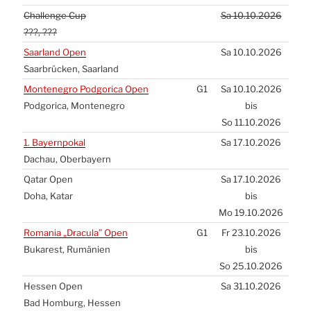
Chal­len­ge Cup
Sa 10.10.2026
???, ???
Saar­land Open
Sa 10.10.2026
Saar­brü­cken, Saar­land
Mon­te­ne­gro Pod­go­ri­ca Open
G1
Sa 10.10.2026
Pod­go­ri­ca, Mon­te­ne­gro
bis
So 11.10.2026
1. Bay­ern­po­kal
Sa 17.10.2026
Dach­au, Ober­bay­ern
Qatar Open
Sa 17.10.2026
Doha, Katar
bis
Mo 19.10.2026
Roma­nia „Dra­cu­la” Open
G1
Fr 23.10.2026
Buka­rest, Rumä­ni­en
bis
So 25.10.2026
Hes­sen Open
Sa 31.10.2026
Bad Hom­burg, Hes­sen