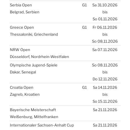
Ser­bia Open
G1
Sa 31.10.2026
Bel­grad, Ser­bi­en
bis
So 01.11.2026
Greece Open
G1
Fr 06.11.2026
Thes­sa­lo­ni­ki, Grie­chen­land
bis
So 08.11.2026
NRW
Open
Sa 07.11.2026
Düs­sel­dorf, Nord­rhein-West­fa­len
Olym­pi­sche Jugend-Spie­le
So 08.11.2026
Dakar, Sene­gal
bis
Do 12.11.2026
Croa­tia Open
G1
Sa 14.11.2026
Zagreb, Kroa­ti­en
bis
So 15.11.2026
Baye­ri­sche Meis­ter­schaft
Sa 21.11.2026
Wei­ßen­burg, Mit­tel­fran­ken
Inter­na­tio­na­ler Sach­sen-Anhalt Cup
Sa 21.11.2026