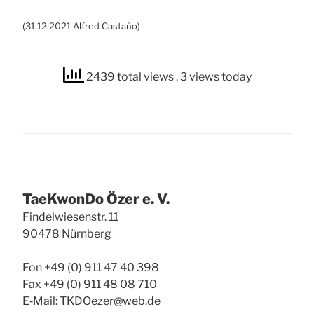
(31.12.2021 Alfred Cas­ta­ño)
2439 total views
, 3 views today
Tae­Kwon­Do Özer e. V.
Fin­del­wie­sen­str. 11
90478 Nürn­berg
Fon +49 (0) 911 47 40 398
Fax +49 (0) 911 48 08 710
E‑Mail: TKDOezer@web.de