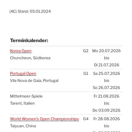
(
AC
) Stand: 05.01.2024
Ter­min­ka­len­der:
Ter­min­ka­len­der:
Korea Open
G2
Mo 20.07.2026
Chun­che­on, Süd­ko­rea
bis
Di 21.07.2026
Por­tu­gal Open
G1
Sa 25.07.2026
Vila Nova de Gaia, Por­tu­gal
bis
So 26.07.2026
Mit­tel­meer-Spie­le
Fr 21.08.2026
Tarent, Ita­li­en
bis
Do 03.09.2026
World Women’s Open Cham­pion­ships
G4
Fr 28.08.2026
Tai­yu­an, Chi­na
bis