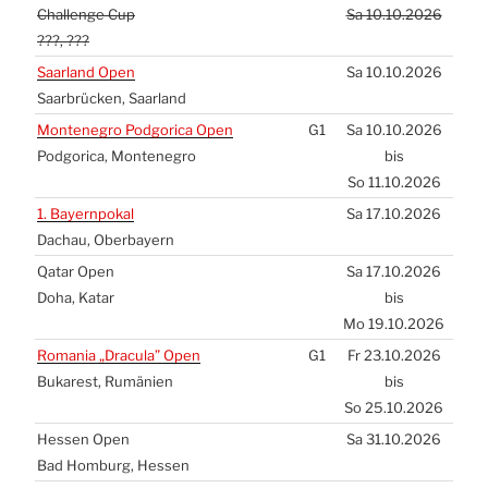
Chal­len­ge Cup
Sa 10.10.2026
???, ???
Saar­land Open
Sa 10.10.2026
Saar­brü­cken, Saar­land
Mon­te­ne­gro Pod­go­ri­ca Open
G1
Sa 10.10.2026
Pod­go­ri­ca, Mon­te­ne­gro
bis
So 11.10.2026
1. Bay­ern­po­kal
Sa 17.10.2026
Dach­au, Ober­bay­ern
Qatar Open
Sa 17.10.2026
Doha, Katar
bis
Mo 19.10.2026
Roma­nia „Dra­cu­la” Open
G1
Fr 23.10.2026
Buka­rest, Rumä­ni­en
bis
So 25.10.2026
Hes­sen Open
Sa 31.10.2026
Bad Hom­burg, Hes­sen