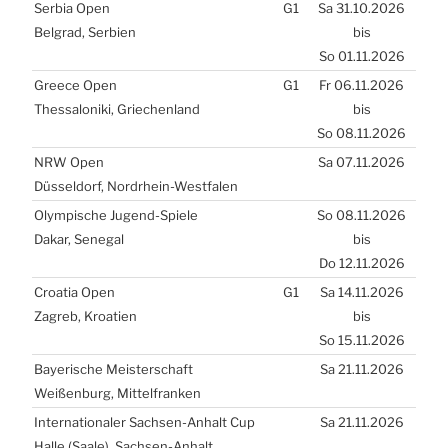
Ser­bia Open
G1
Sa 31.10.2026
Bel­grad, Ser­bi­en
bis
So 01.11.2026
Greece Open
G1
Fr 06.11.2026
Thes­sa­lo­ni­ki, Grie­chen­land
bis
So 08.11.2026
NRW
Open
Sa 07.11.2026
Düs­sel­dorf, Nord­rhein-West­fa­len
Olym­pi­sche Jugend-Spie­le
So 08.11.2026
Dakar, Sene­gal
bis
Do 12.11.2026
Croa­tia Open
G1
Sa 14.11.2026
Zagreb, Kroa­ti­en
bis
So 15.11.2026
Baye­ri­sche Meis­ter­schaft
Sa 21.11.2026
Wei­ßen­burg, Mit­tel­fran­ken
Inter­na­tio­na­ler Sach­sen-Anhalt Cup
Sa 21.11.2026
Hal­le (Saa­le), Sach­sen-Anhalt