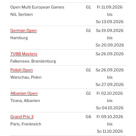
Open Mul­ti Euro­pean Games
G1
Fr 11.09.2026
Niš, Ser­bi­en
bis
So 13.09.2026
Ger­man Open
G1
Sa 19.09.2026
Ham­burg
bis
So 20.09.2026
TVBB
Mas­ters
Sa 26.09.2026
Fal­ken­see, Bran­den­burg
Polish Open
G1
Sa 26.09.2026
War­schau, Polen
bis
So 27.09.2026
Alba­ni­an Open
G1
Fr 02.10.2026
Tira­na, Alba­ni­en
bis
So 04.10.2026
Grand Prix 3
G6
Fr 09.10.2026
Paris, Frank­reich
bis
So 11.10.2026