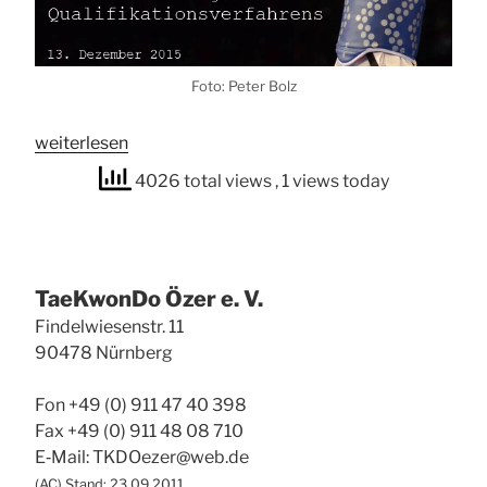
Foto: Peter Bolz
„Zwi­
wei­ter­le­sen
schen­
4026 total views
, 1 views today
ziel
erreicht!
–
Anmer­
Tae­Kwon­Do Özer e. V.
kun­
gen
Fin­del­wie­sen­str. 11
zu
90478 Nürn­berg
eini­
gen
Fon +49 (0) 911 47 40 398
Aspek­
Fax +49 (0) 911 48 08 710
ten
E‑Mail: TKDOezer@web.de
eines
(
AC
) Stand: 23.09.2011