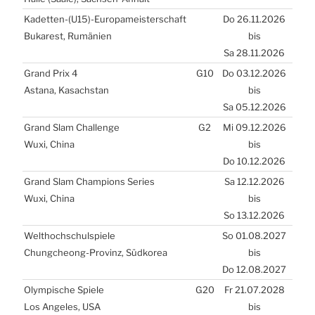
Kadetten-(
U15
)-Europameisterschaft
Do 26.11.2026
Buka­rest, Rumä­ni­en
bis
Sa 28.11.2026
Grand Prix 4
G10
Do 03.12.2026
Asta­na, Kasach­stan
bis
Sa 05.12.2026
Grand Slam Chal­len­ge
G2
Mi 09.12.2026
Wuxi, Chi­na
bis
Do 10.12.2026
Grand Slam Cham­pions Seri­es
Sa 12.12.2026
Wuxi, Chi­na
bis
So 13.12.2026
Welt­hoch­schul­spie­le
So 01.08.2027
Chungche­ong-Pro­vinz, Süd­ko­rea
bis
Do 12.08.2027
Olym­pi­sche Spie­le
G20
Fr 21.07.2028
Los Ange­les,
USA
bis