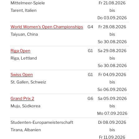
Mit­tel­meer-Spie­le
Fr 21.08.2026
Tarent, Ita­li­en
bis
Do 03.09.2026
World Women’s Open Cham­pion­ships
G4
Fr 28.08.2026
Tai­yu­an, Chi­na
bis
So 30.08.2026
Riga Open
G1
Sa 29.08.2026
Riga, Lett­land
bis
So 30.08.2026
Swiss Open
G1
Fr 04.09.2026
St. Gal­len, Schweiz
bis
So 06.09.2026
Grand Prix 2
G6
Sa 05.09.2026
Muju, Süd­ko­rea
bis
Mo 07.09.2026
Stu­den­ten-Euro­pa­meis­ter­schaft
Di 08.09.2026
Tira­na, Alba­ni­en
bis
Fr 11.09.2026