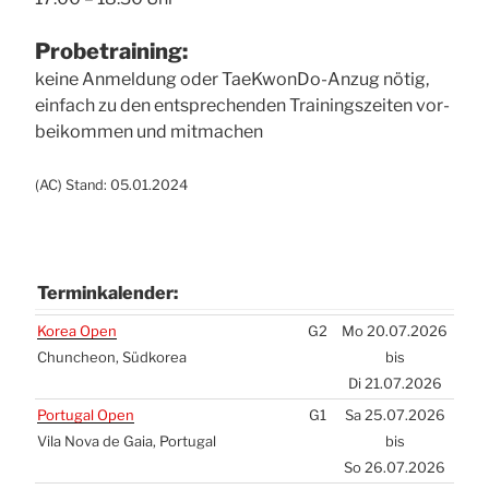
Pro­be­trai­ning:
kei­ne Anmel­dung oder Tae­Kwon­Do-Anzug nötig,
ein­fach zu den ent­spre­chen­den Trai­nings­zei­ten vor­
bei­kom­men und mit­ma­chen
(
AC
) Stand: 05.01.2024
Ter­min­ka­len­der:
Ter­min­ka­len­der:
Korea Open
G2
Mo 20.07.2026
Chun­che­on, Süd­ko­rea
bis
Di 21.07.2026
Por­tu­gal Open
G1
Sa 25.07.2026
Vila Nova de Gaia, Por­tu­gal
bis
So 26.07.2026