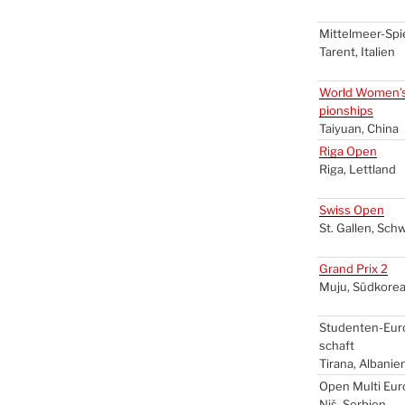
Mit­tel­meer-Spie
Tarent, Ita­li­en
World Women’
pion­ships
Tai­yu­an, Chi­na
Riga Open
Riga, Lett­land
Swiss Open
St. Gal­len, Sch
Grand Prix 2
Muju, Süd­ko­re
Stu­den­ten-Euro
schaft
Tira­na, Alba­ni­e
Open Mul­ti Eu
Niš, Ser­bi­en