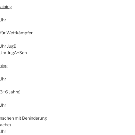
ai­ning
Uhr
g für Wett­kämp­fer
Uhr JugB
 Uhr JugA+Sen
­ning
Uhr
 (3−6 Jah­re)
Uhr
en­schen mit Behin­de­rung
a­che)
Uhr