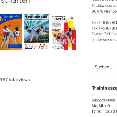
­schaf­ten
Fin­del­wie­sen­st
90478 Nürn­be
Fon +49 (0) 91
Fax +49 (0) 91
E‑Mail: TKDO
(
AC
) Stand: 23.09.
Suche
nach:
987 total views
Trai­nings­ze
Kin­der­trai­ning
Mo, Mi u. Fr
17:00 – 18:30 