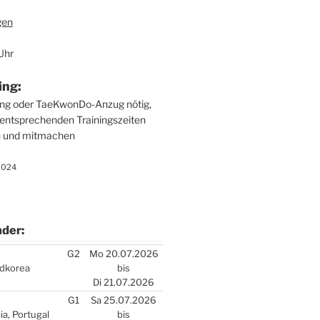
gen
Uhr
ing:
ung oder Tae­Kwon­Do-Anzug nötig,
ent­spre­chen­den Trai­nings­zei­ten
n und mit­ma­chen
.2024
­der:
­der:
G2
Mo 20.07.2026
d­ko­rea
bis
Di 21.07.2026
G1
Sa 25.07.2026
a, Por­tu­gal
bis