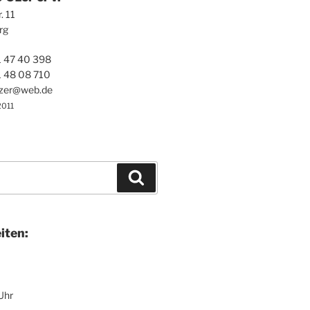
r. 11
rg
1 47 40 398
1 48 08 710
ezer@web.de
2011
Suchen
i­ten:
Uhr