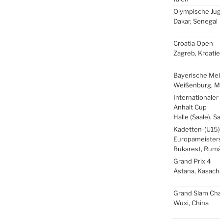
Olym­pi­sche Ju
Dakar, Sene­gal
Croa­tia Open
Zagreb, Kroa­ti­
Baye­ri­sche Mei
Wei­ßen­burg, Mit
Inter­na­tio­na­le
Anhalt Cup
Hal­le (Saa­le), 
Kadetten-(
U15
Europameister
Buka­rest, Rumä
Grand Prix 4
Asta­na, Kasach
Grand Slam Chal
Wuxi, Chi­na