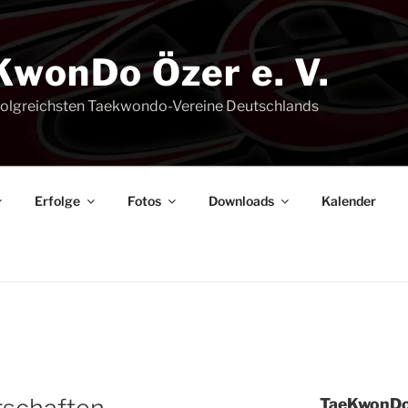
KwonDo Özer e. V.
rfolgreichsten Taekwondo-Vereine Deutschlands
Erfol­ge
Fotos
Down­loads
Kalen­der
Tae­Kwon­Do