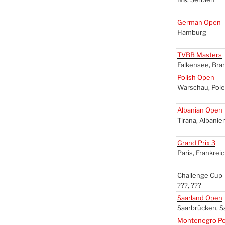
Ger­man Open
Ham­burg
TVBB
Mas­ters
Fal­ken­see, Bra
Polish Open
War­schau, Pol
Alba­ni­an Open
Tira­na, Alba­ni­e
Grand Prix 3
Paris, Frank­rei
Chal­len­ge Cup
???, ???
Saar­land Open
Saar­brü­cken, S
Mon­te­ne­gro Po