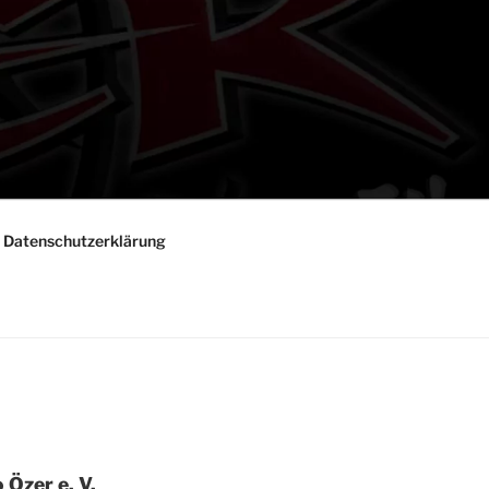
Daten­schutz­er­klä­rung
 Özer e. V.