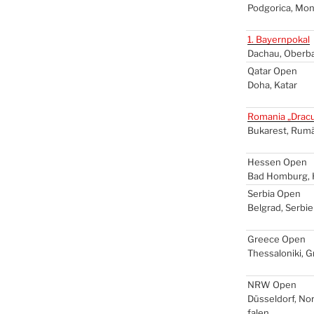
Pod­go­ri­ca, Mon
1. Bay­ern­po­kal
Dach­au, Ober­b
Qatar Open
Doha, Katar
Roma­nia „Dra­c
Buka­rest, Rumä
Hes­sen Open
Bad Hom­burg, 
Ser­bia Open
Bel­grad, Ser­bi­
Greece Open
Thes­sa­lo­ni­ki, 
NRW
Open
Düs­sel­dorf, No
fa­len