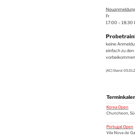
Neu­an­mel­dun­
Fr
17:00 – 18:30 
Pro­be­trai­n
kei­ne Anmel­d
ein­fach zu den 
vor­bei­kom­me
(
AC
) Stand: 05.01
Ter­min­ka­len
Ter­min­ka­len
Korea Open
Chun­che­on, Sü
Por­tu­gal Open
Vila Nova de Gai