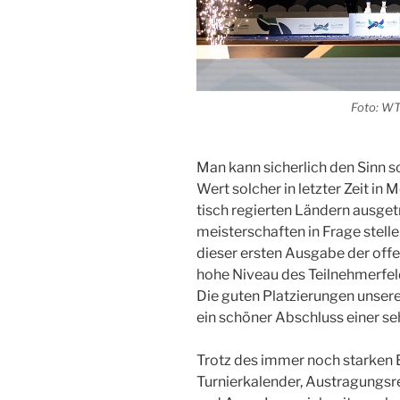
Foto:
W
Man kann sicher­lich den Sinn so
Wert sol­cher in letz­ter Zeit i
tisch regier­ten Län­dern aus­ge­
meis­ter­schaf­ten in Fra­ge stel­l
die­ser ers­ten Aus­ga­be der of
hohe Niveau des Teil­neh­mer­fel
Die guten Plat­zie­run­gen unse­r
ein schö­ner Abschluss einer sehr
Trotz des immer noch star­ken E
Tur­nier­ka­len­der, Aus­tra­gungs­r