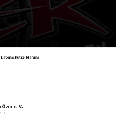
Daten­schutz­er­klä­rung
 Özer e. V.
r. 11