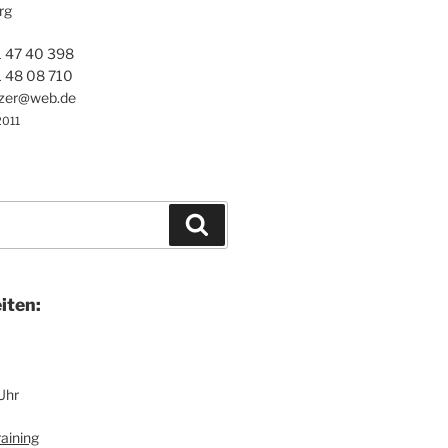
rg
1 47 40 398
1 48 08 710
ezer@web.de
2011
Suchen
i­ten:
Uhr
ai­ning