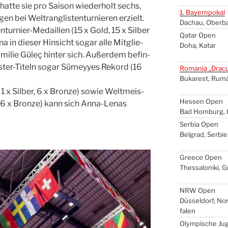
 hat­te sie pro Sai­son wie­der­holt sechs,
1. Bay­ern­po­kal
en bei Welt­rang­lis­ten­tur­nie­ren erzielt.
Dach­au, Ober­b
n­tur­nier-Medail­len (15 x Gold, 15 x Sil­ber
Qatar Open
 in die­ser Hin­sicht sogar alle Mit­glie­
Doha, Katar
mi­lie Güleç hin­ter sich. Außer­dem befin­
­ter-Titeln sogar Sümey­yes Rekord (16
Roma­nia „Dra­c
Buka­rest, Rumä
1 x Sil­ber, 6 x Bron­ze) sowie Welt­meis­
Hes­sen Open
ber, 6 x Bron­ze) kann sich Anna-Lenas
Bad Hom­burg, 
Ser­bia Open
Bel­grad, Ser­bi­
Greece Open
Thes­sa­lo­ni­ki, 
NRW
Open
Düs­sel­dorf, No
fa­len
Olym­pi­sche Ju