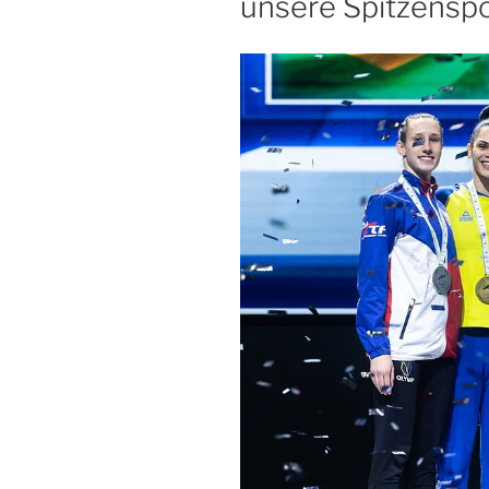
unse­re Spit­zen­spor