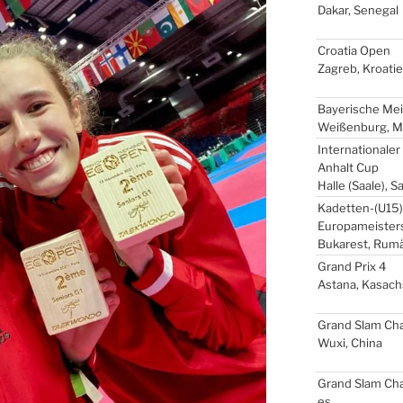
Dakar, Sene­gal
Croa­tia Open
Zagreb, Kroa­ti­
Baye­ri­sche Mei
Wei­ßen­burg, Mit
Inter­na­tio­na­le
Anhalt Cup
Hal­le (Saa­le), 
Kadetten-(
U15
Europameister
Buka­rest, Rumä
Grand Prix 4
Asta­na, Kasach
Grand Slam Chal
Wuxi, Chi­na
Grand Slam Cha
es