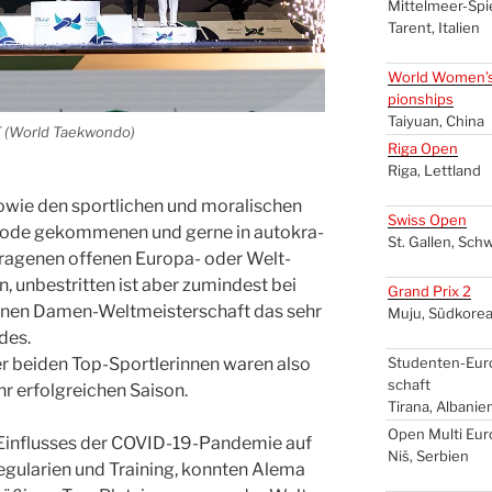
Mit­tel­meer-Spie
Tarent, Ita­li­en
World Women’
pion­ships
Tai­yu­an, Chi­na
T
(World Tae­kwon­do)
Riga Open
Riga, Lett­land
wie den sport­li­chen und mora­li­schen
Swiss Open
n Mode gekom­me­nen und ger­ne in auto­kra­
St. Gal­len, Sch
tra­ge­nen offe­nen Euro­pa- oder Welt­
en, unbe­strit­ten ist aber zumin­dest bei
Grand Prix 2
fe­nen Damen-Welt­meis­ter­schaft das sehr
Muju, Süd­ko­re
­des.
er bei­den Top-Sport­le­rin­nen waren also
Stu­den­ten-Euro
schaft
 erfolg­rei­chen Sai­son.
Tira­na, Alba­ni­e
Open Mul­ti Eu
in­flus­ses der COVID-19-Pan­de­mie auf
Niš, Ser­bi­en
e­gu­la­ri­en und Trai­ning, konn­ten Ale­ma