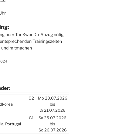
Uhr
ing:
ung oder Tae­Kwon­Do-Anzug nötig,
ent­spre­chen­den Trai­nings­zei­ten
n und mit­ma­chen
.2024
­der:
­der:
G2
Mo 20.07.2026
d­ko­rea
bis
Di 21.07.2026
G1
Sa 25.07.2026
a, Por­tu­gal
bis
So 26.07.2026