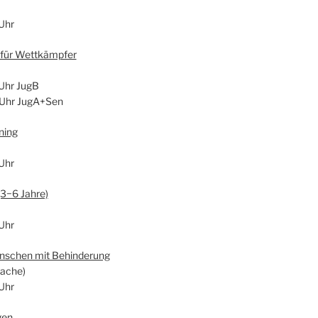
Uhr
g für Wett­kämp­fer
Uhr JugB
 Uhr JugA+Sen
­ning
Uhr
 (3−6 Jah­re)
Uhr
en­schen mit Behin­de­rung
a­che)
Uhr
gen