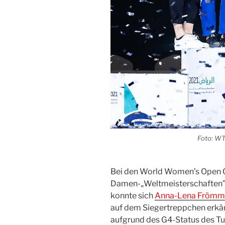
Foto:
W
Bei den World Women’s Open Cha
Damen-„Weltmeisterschaften” in 
konn­te sich
Anna-Lena Fröm­m
auf dem Sie­ger­trepp­chen erkä
auf­grund des G4-Sta­tus des Tur­