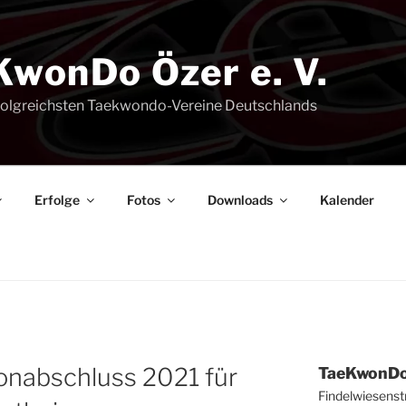
KwonDo Özer e. V.
rfolgreichsten Taekwondo-Vereine Deutschlands
Erfol­ge
Fotos
Down­loads
Kalen­der
son­ab­schluss 2021 für
Tae­Kwon­Do
Fin­del­wie­sen­st