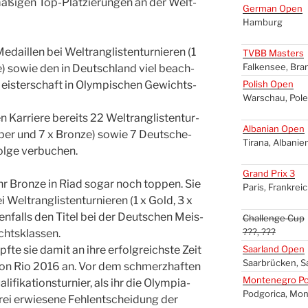
­ßi­gen Top-Plat­zie­run­gen an der Welt­
Ger­man Open
Ham­burg
ail­len bei Welt­rang­lis­ten­tur­nie­ren (1
TVBB
Mas­ters
Fal­ken­see, Bra
ze) sowie den in Deutsch­land viel beach­
Meis­ter­schaft in Olym­pi­schen Gewichts­
Polish Open
War­schau, Pol
 Kar­rie­re bereits 22 Welt­rang­lis­ten­tur­
Alba­ni­an Open
l­ber und 7 x Bron­ze) sowie 7 Deut­sche-
Tira­na, Alba­ni­e
ol­ge ver­bu­chen.
Grand Prix 3
r Bron­ze in Riad sogar noch top­pen. Sie
Paris, Frank­rei
lt­rang­lis­ten­tur­nie­ren (1 x Gold, 3 x
en­falls den Titel bei der Deut­schen Meis­
Chal­len­ge Cup
???, ???
hts­klas­sen.
f­te sie damit an ihre erfolg­reichs­te Zeit
Saar­land Open
Saar­brü­cken, S
von Rio 2016 an. Vor dem schmerz­haf­ten
Mon­te­ne­gro Po
­fi­ka­ti­ons­tur­nier, als ihr die Olym­pia-
Pod­go­ri­ca, Mon
rei erwie­se­ne Fehl­ent­schei­dung der