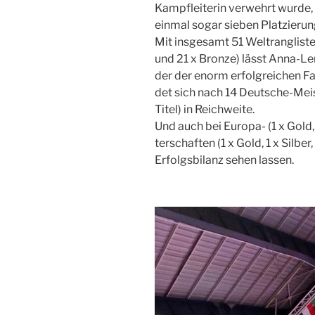
Kampf­lei­te­rin ver­wehrt wur­de,
ein­mal sogar sie­ben Plat­zie­run­g
Mit ins­ge­samt 51 Welt­rang­lis­te
und 21 x Bron­ze) lässt Anna-Lena
der der enorm erfolg­rei­chen Fa
det sich nach 14 Deut­sche-Meis
Titel) in Reich­wei­te.
Und auch bei Euro­pa- (1 x Gold, 
ter­schaf­ten (1 x Gold, 1 x Sil­
Erfolgs­bi­lanz sehen las­sen.