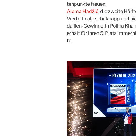
ten­punk­te freu­en.
Ale­ma Hadžić
, die zwei­te Hälf
Vier­tel­fi­na­le sehr knapp und n
dail­len-Gewin­ne­rin Poli­na Kh
erhält für ihren 5. Platz immer­h
te.