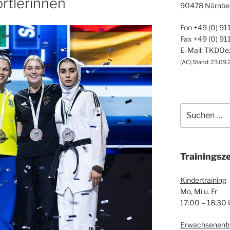
t­le­rin­nen
90478 Nürn­be
Fon +49 (0) 91
Fax +49 (0) 91
E‑Mail: TKDO
(
AC
) Stand: 23.09.
Suche
nach:
Trai­nings­ze
Kin­der­trai­ning
Mo, Mi u. Fr
17:00 – 18:30 
Erwach­se­nen­tr