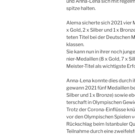
und Anna-Lena sich mit regel­mä
spit­ze hal­ten.
Ale­ma sicher­te sich 2021 vier Med
x Gold, 2 x Sil­ber und 1 x Bron­
te­ten Titel bei der Deut­schen 
klas­sen.
Sie kann nun in ihrer noch jun­gen
nier-Medail­len (8 x Gold, 7 x Si
Meis­ter-Titel als wich­tigs­te Erf
Anna-Lena konn­te dies durch ih
gewann 2021 fünf Medail­len bei We
Sil­ber und 1 x Bron­ze) sowie eb
ter­schaft in Olym­pi­schen Gewic
Trotz der Coro­na-Ein­flüs­se knüp
vor den Olym­pi­schen Spie­len 
Rück­schlag beim Istan­bu­ler Qua­li
Teil­nah­me durch eine zwei­fels­f