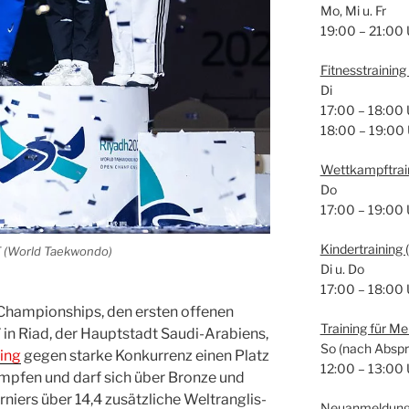
Mo, Mi u. Fr
19:00 – 21:00 
Fit­ness­trai­nin
Di
17:00 – 18:00 
18:00 – 19:00
Wett­kampf­trai
Do
17:00 – 19:00 
Kin­der­trai­ning
T
(World Tae­kwon­do)
Di u. Do
17:00 – 18:00 
m­pion­ships, den ers­ten offe­nen
Trai­ning für M
Riad, der Haupt­stadt Sau­di-Ara­bi­ens,
So (nach Abspr
ing
gegen star­ke Kon­kur­renz einen Platz
12:00 – 13:00 
mp­fen und darf sich über Bron­ze und
niers über 14,4 zusätz­li­che Welt­rang­lis­
Neu­an­mel­dun­