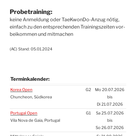
Pro­be­trai­ning:
kei­ne Anmel­dung oder Tae­Kwon­Do-Anzug nötig,
ein­fach zu den ent­spre­chen­den Trai­nings­zei­ten vor­
bei­kom­men und mit­ma­chen
(
AC
) Stand: 05.01.2024
Ter­min­ka­len­der:
Ter­min­ka­len­der:
Korea Open
G2
Mo 20.07.2026
Chun­che­on, Süd­ko­rea
bis
Di 21.07.2026
Por­tu­gal Open
G1
Sa 25.07.2026
Vila Nova de Gaia, Por­tu­gal
bis
So 26.07.2026