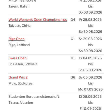
Mit­tel­meer-Spie­le
Fr 21.08.2026
Tarent, Ita­li­en
bis
Do 03.09.2026
World Women’s Open Cham­pion­ships
G4
Fr 28.08.2026
Tai­yu­an, Chi­na
bis
So 30.08.2026
Riga Open
G1
Sa 29.08.2026
Riga, Lett­land
bis
So 30.08.2026
Swiss Open
G1
Fr 04.09.2026
St. Gal­len, Schweiz
bis
So 06.09.2026
Grand Prix 2
G6
Sa 05.09.2026
Muju, Süd­ko­rea
bis
Mo 07.09.2026
Stu­den­ten-Euro­pa­meis­ter­schaft
Di 08.09.2026
Tira­na, Alba­ni­en
bis
Fr 11.09.2026