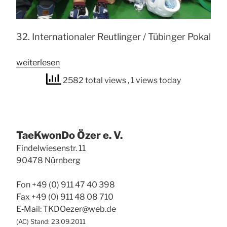
32. Inter­na­tio­na­ler Reut­lin­ger / Tübin­ger Pokal
„Cretì
wei­ter­le­sen
Cup
2582 total views
, 1 views today
2013 in
Reut­
lin­
gen“
Tae­Kwon­Do Özer e. V.
Fin­del­wie­sen­str. 11
90478 Nürn­berg
Fon +49 (0) 911 47 40 398
Fax +49 (0) 911 48 08 710
E‑Mail: TKDOezer@web.de
(
AC
) Stand: 23.09.2011