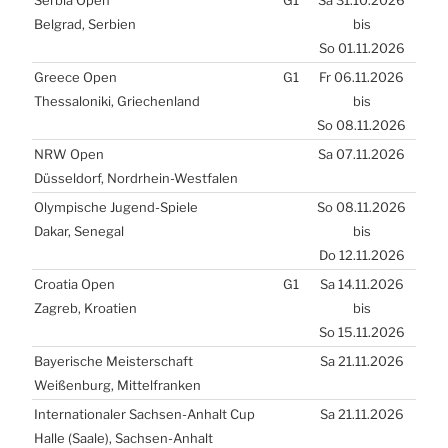
Bel­grad, Ser­bi­en
bis
So 01.11.2026
Greece Open
G1
Fr 06.11.2026
Thes­sa­lo­ni­ki, Grie­chen­land
bis
So 08.11.2026
NRW
Open
Sa 07.11.2026
Düs­sel­dorf, Nord­rhein-West­fa­len
Olym­pi­sche Jugend-Spie­le
So 08.11.2026
Dakar, Sene­gal
bis
Do 12.11.2026
Croa­tia Open
G1
Sa 14.11.2026
Zagreb, Kroa­ti­en
bis
So 15.11.2026
Baye­ri­sche Meis­ter­schaft
Sa 21.11.2026
Wei­ßen­burg, Mit­tel­fran­ken
Inter­na­tio­na­ler Sach­sen-Anhalt Cup
Sa 21.11.2026
Hal­le (Saa­le), Sach­sen-Anhalt