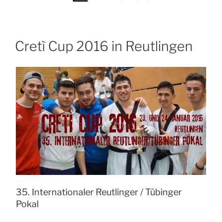
2018 in
Reut­
lin­
gen“
Cretì Cup 2016 in Reut­lin­gen
35. Inter­na­tio­na­ler Reut­lin­ger / Tübin­ger
Pokal