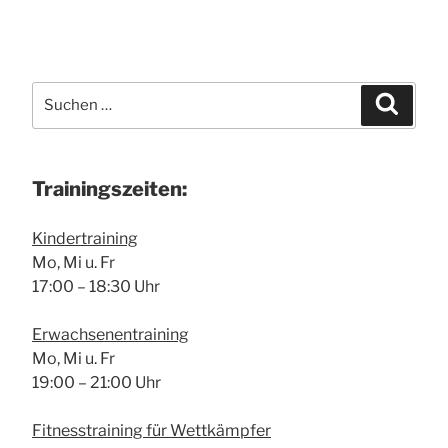
Suche
Suchen
nach:
Trai­nings­zei­ten:
Kin­der­trai­ning
Mo, Mi u. Fr
17:00 – 18:30 Uhr
Erwach­se­nen­trai­ning
Mo, Mi u. Fr
19:00 – 21:00 Uhr
Fit­ness­trai­ning für Wett­kämp­fer