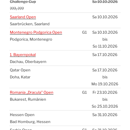
Chal­len­ge Cup
Sa 10.10.2026
???, ???
Saar­land Open
Sa 10.10.2026
Saar­brü­cken, Saar­land
Mon­te­ne­gro Pod­go­ri­ca Open
G1
Sa 10.10.2026
Pod­go­ri­ca, Mon­te­ne­gro
bis
So 11.10.2026
1. Bay­ern­po­kal
Sa 17.10.2026
Dach­au, Ober­bay­ern
Qatar Open
Sa 17.10.2026
Doha, Katar
bis
Mo 19.10.2026
Roma­nia „Dra­cu­la” Open
G1
Fr 23.10.2026
Buka­rest, Rumä­ni­en
bis
So 25.10.2026
Hes­sen Open
Sa 31.10.2026
Bad Hom­burg, Hes­sen
Ser­bia Open
G1
Sa 31.10.2026