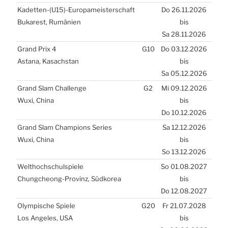
Kadetten-(
U15
)-Europameisterschaft
Do 26.11.2026
Buka­rest, Rumä­ni­en
bis
Sa 28.11.2026
Grand Prix 4
G10
Do 03.12.2026
Asta­na, Kasach­stan
bis
Sa 05.12.2026
Grand Slam Chal­len­ge
G2
Mi 09.12.2026
Wuxi, Chi­na
bis
Do 10.12.2026
Grand Slam Cham­pions Seri­es
Sa 12.12.2026
Wuxi, Chi­na
bis
So 13.12.2026
Welt­hoch­schul­spie­le
So 01.08.2027
Chungche­ong-Pro­vinz, Süd­ko­rea
bis
Do 12.08.2027
Olym­pi­sche Spie­le
G20
Fr 21.07.2028
Los Ange­les,
USA
bis