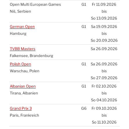
Open Mul­ti Euro­pean Games
G1
Fr 11.09.2026
Niš, Ser­bi­en
bis
So 13.09.2026
Ger­man Open
G1
Sa 19.09.2026
Ham­burg
bis
So 20.09.2026
TVBB
Mas­ters
Sa 26.09.2026
Fal­ken­see, Bran­den­burg
Polish Open
G1
Sa 26.09.2026
War­schau, Polen
bis
So 27.09.2026
Alba­ni­an Open
G1
Fr 02.10.2026
Tira­na, Alba­ni­en
bis
So 04.10.2026
Grand Prix 3
G6
Fr 09.10.2026
Paris, Frank­reich
bis
So 11.10.2026