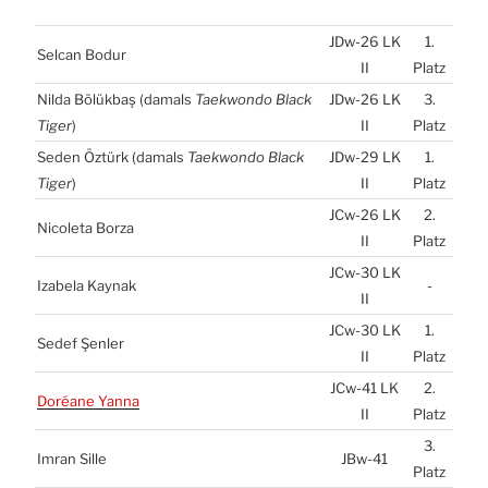
JDw-26
LK
1.
Sel­can Bodur
II
Platz
Nil­da Bölükbaş (damals
Tae­kwon­do Black
JDw-26
LK
3.
Tiger
)
II
Platz
Seden Öztürk (damals
Tae­kwon­do Black
JDw-29
LK
1.
Tiger
)
II
Platz
JCw-26
LK
2.
Nico­le­ta Bor­za
II
Platz
JCw-30
LK
Iza­be­la Kaynak
-
II
JCw-30
LK
1.
Sedef Şen­ler
II
Platz
JCw-41
LK
2.
Doréa­ne Yan­na
II
Platz
3.
Imran Sil­le
JBw-41
Platz