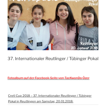
37. Inter­na­tio­na­ler Reut­lin­ger / Tübin­ger Pokal
Foto­al­bum auf der Face­book-Sei­te von Tae­Kwon­Do Özer
Cretì Cup 2018 – 37. Inter­na­tio­na­ler Reut­lin­ger / Tübin­ger
Pokal in Reut­lin­gen am Sams­tag, 20.01.2018: