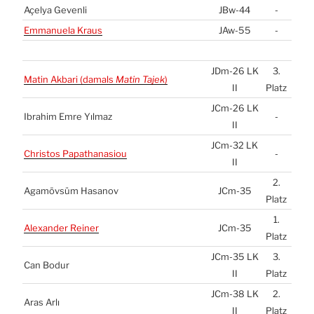
Açelya Geven­li
JBw-44
-
Emma­nue­la Kraus
JAw-55
-
JDm-26
LK
3.
Matin Akba­ri (damals
Matin Tajek
)
II
Platz
JCm-26
LK
Ibra­him Emre Yıl­maz
-
II
JCm-32
LK
Chris­tos Papatha­na­siou
-
II
2.
Agamövsüm Has­a­nov
JCm-35
Platz
1.
Alex­an­der Rei­ner
JCm-35
Platz
JCm-35
LK
3.
Can Bodur
II
Platz
JCm-38
LK
2.
Aras Arlı
II
Platz