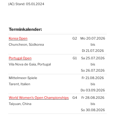
(
AC
) Stand: 05.01.2024
Ter­min­ka­len­der:
Ter­min­ka­len­der:
Korea Open
G2
Mo 20.07.2026
Chun­che­on, Süd­ko­rea
bis
Di 21.07.2026
Por­tu­gal Open
G1
Sa 25.07.2026
Vila Nova de Gaia, Por­tu­gal
bis
So 26.07.2026
Mit­tel­meer-Spie­le
Fr 21.08.2026
Tarent, Ita­li­en
bis
Do 03.09.2026
World Women’s Open Cham­pion­ships
G4
Fr 28.08.2026
Tai­yu­an, Chi­na
bis
So 30.08.2026