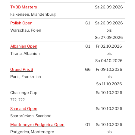
TVBB
Mas­ters
Sa 26.09.2026
Fal­ken­see, Bran­den­burg
Polish Open
G1
Sa 26.09.2026
War­schau, Polen
bis
So 27.09.2026
Alba­ni­an Open
G1
Fr 02.10.2026
Tira­na, Alba­ni­en
bis
So 04.10.2026
Grand Prix 3
G6
Fr 09.10.2026
Paris, Frank­reich
bis
So 11.10.2026
Chal­len­ge Cup
Sa 10.10.2026
???, ???
Saar­land Open
Sa 10.10.2026
Saar­brü­cken, Saar­land
Mon­te­ne­gro Pod­go­ri­ca Open
G1
Sa 10.10.2026
Pod­go­ri­ca, Mon­te­ne­gro
bis