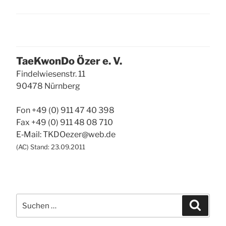
Tae­Kwon­Do Özer e. V.
Fin­del­wie­sen­str. 11
90478 Nürn­berg
Fon +49 (0) 911 47 40 398
Fax +49 (0) 911 48 08 710
E‑Mail: TKDOezer@web.de
(
AC
) Stand: 23.09.2011
Suche
Suchen
nach: