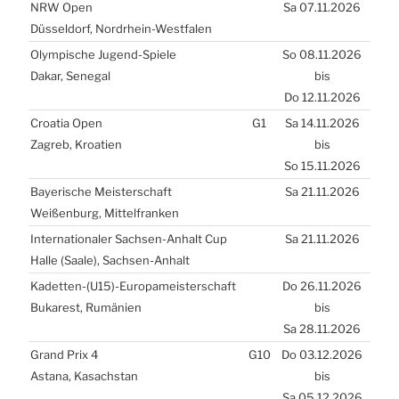
NRW
Open
Sa 07.11.2026
Düs­sel­dorf, Nord­rhein-West­fa­len
Olym­pi­sche Jugend-Spie­le
So 08.11.2026
Dakar, Sene­gal
bis
Do 12.11.2026
Croa­tia Open
G1
Sa 14.11.2026
Zagreb, Kroa­ti­en
bis
So 15.11.2026
Baye­ri­sche Meis­ter­schaft
Sa 21.11.2026
Wei­ßen­burg, Mit­tel­fran­ken
Inter­na­tio­na­ler Sach­sen-Anhalt Cup
Sa 21.11.2026
Hal­le (Saa­le), Sach­sen-Anhalt
Kadetten-(
U15
)-Europameisterschaft
Do 26.11.2026
Buka­rest, Rumä­ni­en
bis
Sa 28.11.2026
Grand Prix 4
G10
Do 03.12.2026
Asta­na, Kasach­stan
bis
Sa 05.12.2026