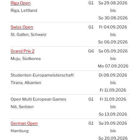
Riga Open
G1
Sa 29.08.2026
Riga, Lett­land
bis
So 30.08.2026
Swiss Open
G1
Fr 04.09.2026
St. Gal­len, Schweiz
bis
So 06.09.2026
Grand Prix 2
G6
Sa 05.09.2026
Muju, Süd­ko­rea
bis
Mo 07.09.2026
Stu­den­ten-Euro­pa­meis­ter­schaft
Di 08.09.2026
Tira­na, Alba­ni­en
bis
Fr 11.09.2026
Open Mul­ti Euro­pean Games
G1
Fr 11.09.2026
Niš, Ser­bi­en
bis
So 13.09.2026
Ger­man Open
G1
Sa 19.09.2026
Ham­burg
bis
So 20.09.2026