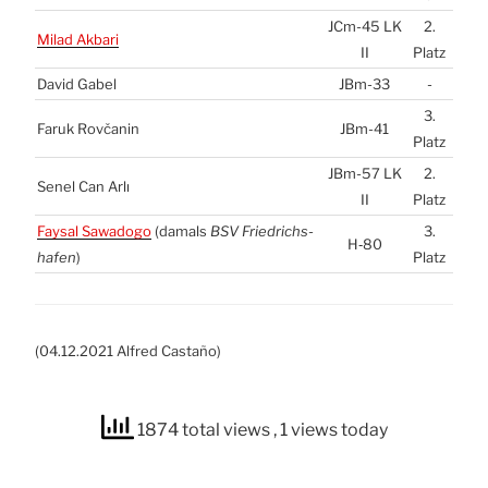
JCm-45
LK
2.
Milad Akba­ri
II
Platz
David Gabel
JBm-33
-
3.
Faruk Rovča­nin
JBm-41
Platz
JBm-57
LK
2.
Sen­el Can Arlı
II
Platz
Fay­sal Sawa­do­go
(damals
BSV
Fried­richs­
3.
H‑80
ha­fen
)
Platz
(04.12.2021 Alfred Cas­ta­ño)
1874 total views
, 1 views today