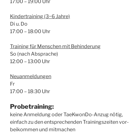
17:00 – 19:00 Uhr
Kin­der­trai­ning (3−6 Jah­re)
Di u. Do
17:00 – 18:00 Uhr
Trai­ning für Men­schen mit Behin­de­rung
So (nach Abspra­che)
12:00 – 13:00 Uhr
Neu­an­mel­dun­gen
Fr
17:00 – 18:30 Uhr
Pro­be­trai­ning:
kei­ne Anmel­dung oder Tae­Kwon­Do-Anzug nötig,
ein­fach zu den ent­spre­chen­den Trai­nings­zei­ten vor­
bei­kom­men und mit­ma­chen