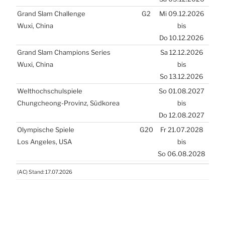
Grand Slam Chal­len­ge
G2
Mi 09.12.2026
Wuxi, Chi­na
bis
Do 10.12.2026
Grand Slam Cham­pions Seri­es
Sa 12.12.2026
Wuxi, Chi­na
bis
So 13.12.2026
Welt­hoch­schul­spie­le
So 01.08.2027
Chungche­ong-Pro­vinz, Süd­ko­rea
bis
Do 12.08.2027
Olym­pi­sche Spie­le
G20
Fr 21.07.2028
Los Ange­les,
USA
bis
So 06.08.2028
(
AC
) Stand: 17.07.2026
(
AC
) Stand: 17.07.2026