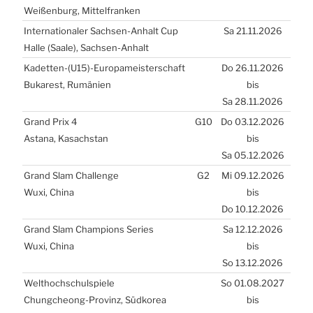
Wei­ßen­burg, Mit­tel­fran­ken
Inter­na­tio­na­ler Sach­sen-Anhalt Cup
Sa 21.11.2026
Hal­le (Saa­le), Sach­sen-Anhalt
Kadetten-(
U15
)-Europameisterschaft
Do 26.11.2026
Buka­rest, Rumä­ni­en
bis
Sa 28.11.2026
Grand Prix 4
G10
Do 03.12.2026
Asta­na, Kasach­stan
bis
Sa 05.12.2026
Grand Slam Chal­len­ge
G2
Mi 09.12.2026
Wuxi, Chi­na
bis
Do 10.12.2026
Grand Slam Cham­pions Seri­es
Sa 12.12.2026
Wuxi, Chi­na
bis
So 13.12.2026
Welt­hoch­schul­spie­le
So 01.08.2027
Chungche­ong-Pro­vinz, Süd­ko­rea
bis