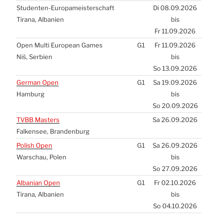
Stu­den­ten-Euro­pa­meis­ter­schaft
Di 08.09.2026
Tira­na, Alba­ni­en
bis
Fr 11.09.2026
Open Mul­ti Euro­pean Games
G1
Fr 11.09.2026
Niš, Ser­bi­en
bis
So 13.09.2026
Ger­man Open
G1
Sa 19.09.2026
Ham­burg
bis
So 20.09.2026
TVBB
Mas­ters
Sa 26.09.2026
Fal­ken­see, Bran­den­burg
Polish Open
G1
Sa 26.09.2026
War­schau, Polen
bis
So 27.09.2026
Alba­ni­an Open
G1
Fr 02.10.2026
Tira­na, Alba­ni­en
bis
So 04.10.2026