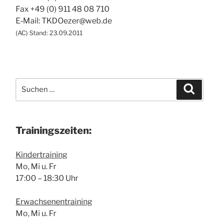
TKD
Fax +49 (0) 911 48 08 710
Özer“
E‑Mail: TKDOezer@web.de
(
AC
) Stand: 23.09.2011
Suche
Suchen
nach:
Trai­nings­zei­ten:
Kin­der­trai­ning
Mo, Mi u. Fr
17:00 – 18:30 Uhr
Erwach­se­nen­trai­ning
Mo, Mi u. Fr