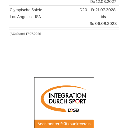
Do 12.08.2027
Olym­pi­sche Spie­le
G20
Fr 21.07.2028
Los Ange­les,
USA
bis
So 06.08.2028
(
AC
) Stand: 17.07.2026
(
AC
) Stand: 17.07.2026