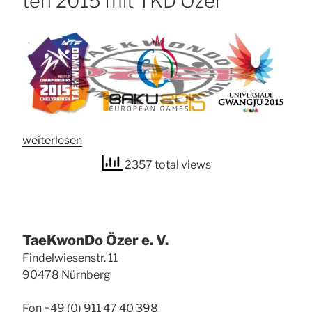
ten 2015 mit
TKD
Özer
„Inter­
wei­ter­le­sen
na­
2357 total views
tio­
na­
le
Meis­
Tae­Kwon­Do Özer e. V.
ter­
schaf­
Fin­del­wie­sen­str. 11
ten
90478 Nürn­berg
2015
mit
Fon +49 (0) 911 47 40 398