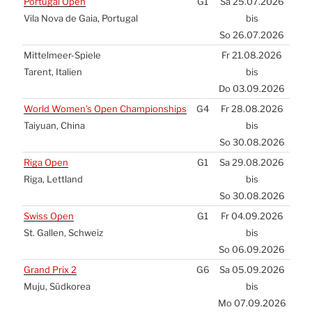
Por­tu­gal Open
G1
Sa 25.07.2026
Vila Nova de Gaia, Por­tu­gal
bis
So 26.07.2026
Mit­tel­meer-Spie­le
Fr 21.08.2026
Tarent, Ita­li­en
bis
Do 03.09.2026
World Women’s Open Cham­pion­ships
G4
Fr 28.08.2026
Tai­yu­an, Chi­na
bis
So 30.08.2026
Riga Open
G1
Sa 29.08.2026
Riga, Lett­land
bis
So 30.08.2026
Swiss Open
G1
Fr 04.09.2026
St. Gal­len, Schweiz
bis
So 06.09.2026
Grand Prix 2
G6
Sa 05.09.2026
Muju, Süd­ko­rea
bis
Mo 07.09.2026