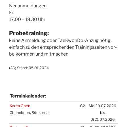
Neu­an­mel­dun­gen
Fr
17:00 – 18:30 Uhr
Pro­be­trai­ning:
kei­ne Anmel­dung oder Tae­Kwon­Do-Anzug nötig,
ein­fach zu den ent­spre­chen­den Trai­nings­zei­ten vor­
bei­kom­men und mit­ma­chen
(
AC
) Stand: 05.01.2024
Ter­min­ka­len­der:
Ter­min­ka­len­der:
Korea Open
G2
Mo 20.07.2026
Chun­che­on, Süd­ko­rea
bis
Di 21.07.2026