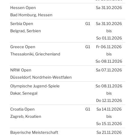
Hes­sen Open
Sa 31.10.2026
Bad Hom­burg, Hes­sen
Ser­bia Open
G1
Sa 31.10.2026
Bel­grad, Ser­bi­en
bis
So 01.11.2026
Greece Open
G1
Fr 06.11.2026
Thes­sa­lo­ni­ki, Grie­chen­land
bis
So 08.11.2026
NRW
Open
Sa 07.11.2026
Düs­sel­dorf, Nord­rhein-West­fa­len
Olym­pi­sche Jugend-Spie­le
So 08.11.2026
Dakar, Sene­gal
bis
Do 12.11.2026
Croa­tia Open
G1
Sa 14.11.2026
Zagreb, Kroa­ti­en
bis
So 15.11.2026
Baye­ri­sche Meis­ter­schaft
Sa 21.11.2026