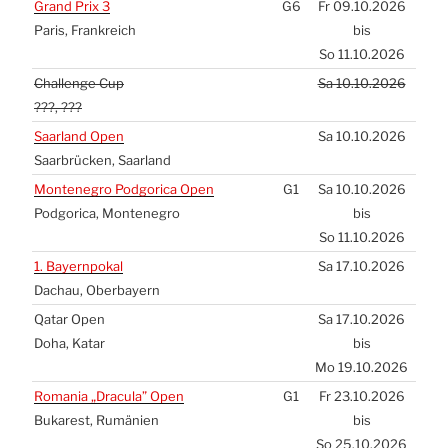
Grand Prix 3
G6
Fr 09.10.2026
Paris, Frank­reich
bis
So 11.10.2026
Chal­len­ge Cup
Sa 10.10.2026
???, ???
Saar­land Open
Sa 10.10.2026
Saar­brü­cken, Saar­land
Mon­te­ne­gro Pod­go­ri­ca Open
G1
Sa 10.10.2026
Pod­go­ri­ca, Mon­te­ne­gro
bis
So 11.10.2026
1. Bay­ern­po­kal
Sa 17.10.2026
Dach­au, Ober­bay­ern
Qatar Open
Sa 17.10.2026
Doha, Katar
bis
Mo 19.10.2026
Roma­nia „Dra­cu­la” Open
G1
Fr 23.10.2026
Buka­rest, Rumä­ni­en
bis
So 25.10.2026