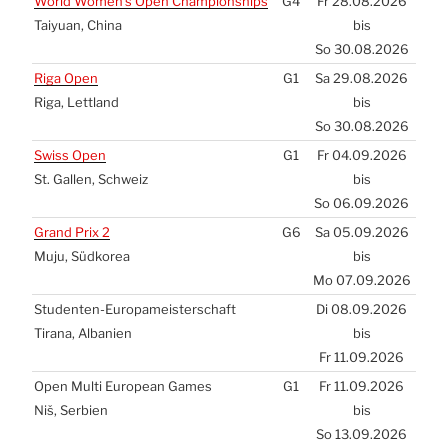
World Women’s Open Cham­pion­ships
G4
Fr 28.08.2026
Tai­yu­an, Chi­na
bis
So 30.08.2026
Riga Open
G1
Sa 29.08.2026
Riga, Lett­land
bis
So 30.08.2026
Swiss Open
G1
Fr 04.09.2026
St. Gal­len, Schweiz
bis
So 06.09.2026
Grand Prix 2
G6
Sa 05.09.2026
Muju, Süd­ko­rea
bis
Mo 07.09.2026
Stu­den­ten-Euro­pa­meis­ter­schaft
Di 08.09.2026
Tira­na, Alba­ni­en
bis
Fr 11.09.2026
Open Mul­ti Euro­pean Games
G1
Fr 11.09.2026
Niš, Ser­bi­en
bis
So 13.09.2026