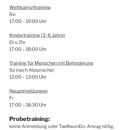
Wett­kampf­trai­ning
Do
17:00 – 19:00 Uhr
Kin­der­trai­ning (3−6 Jah­re)
Di u. Do
17:00 – 18:00 Uhr
Trai­ning für Men­schen mit Behin­de­rung
So (nach Abspra­che)
12:00 – 13:00 Uhr
Neu­an­mel­dun­gen
Fr
17:00 – 18:30 Uhr
Pro­be­trai­ning:
kei­ne Anmel­dung oder Tae­Kwon­Do-Anzug nötig,