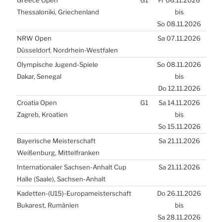
Greece Open
G1
Fr 06.11.2026
Thes­sa­lo­ni­ki, Grie­chen­land
bis
So 08.11.2026
NRW
Open
Sa 07.11.2026
Düs­sel­dorf, Nord­rhein-West­fa­len
Olym­pi­sche Jugend-Spie­le
So 08.11.2026
Dakar, Sene­gal
bis
Do 12.11.2026
Croa­tia Open
G1
Sa 14.11.2026
Zagreb, Kroa­ti­en
bis
So 15.11.2026
Baye­ri­sche Meis­ter­schaft
Sa 21.11.2026
Wei­ßen­burg, Mit­tel­fran­ken
Inter­na­tio­na­ler Sach­sen-Anhalt Cup
Sa 21.11.2026
Hal­le (Saa­le), Sach­sen-Anhalt
Kadetten-(
U15
)-Europameisterschaft
Do 26.11.2026
Buka­rest, Rumä­ni­en
bis
Sa 28.11.2026