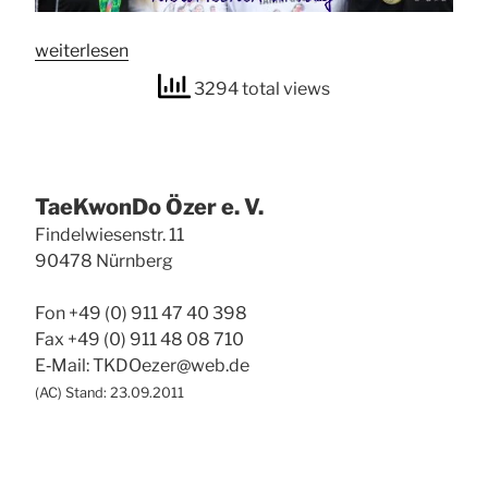
ka­
ti­
„Tahir
wei­ter­le­sen
ons­
Güleç
ver­
3294 total views
ist
fah­
Welt­
rens“
meis­
ter
Tae­Kwon­Do Özer e. V.
–
Gedan­
Fin­del­wie­sen­str. 11
ken
90478 Nürn­berg
zu
einem
Fon +49 (0) 911 47 40 398
his­
Fax +49 (0) 911 48 08 710
to­
E‑Mail: TKDOezer@web.de
ri­
(
AC
) Stand: 23.09.2011
schen
Erfolg“