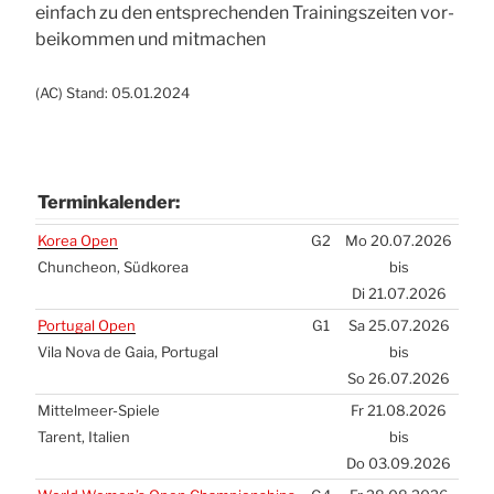
ein­fach zu den ent­spre­chen­den Trai­nings­zei­ten vor­
bei­kom­men und mit­ma­chen
(
AC
) Stand: 05.01.2024
Ter­min­ka­len­der:
Ter­min­ka­len­der:
Korea Open
G2
Mo 20.07.2026
Chun­che­on, Süd­ko­rea
bis
Di 21.07.2026
Por­tu­gal Open
G1
Sa 25.07.2026
Vila Nova de Gaia, Por­tu­gal
bis
So 26.07.2026
Mit­tel­meer-Spie­le
Fr 21.08.2026
Tarent, Ita­li­en
bis
Do 03.09.2026