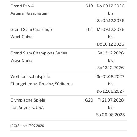
Grand Prix 4
G10
Do 03.12.2026
Asta­na, Kasach­stan
bis
Sa 05.12.2026
Grand Slam Chal­len­ge
G2
Mi 09.12.2026
Wuxi, Chi­na
bis
Do 10.12.2026
Grand Slam Cham­pions Seri­es
Sa 12.12.2026
Wuxi, Chi­na
bis
So 13.12.2026
Welt­hoch­schul­spie­le
So 01.08.2027
Chungche­ong-Pro­vinz, Süd­ko­rea
bis
Do 12.08.2027
Olym­pi­sche Spie­le
G20
Fr 21.07.2028
Los Ange­les,
USA
bis
So 06.08.2028
(
AC
) Stand: 17.07.2026
(
AC
) Stand: 17.07.2026