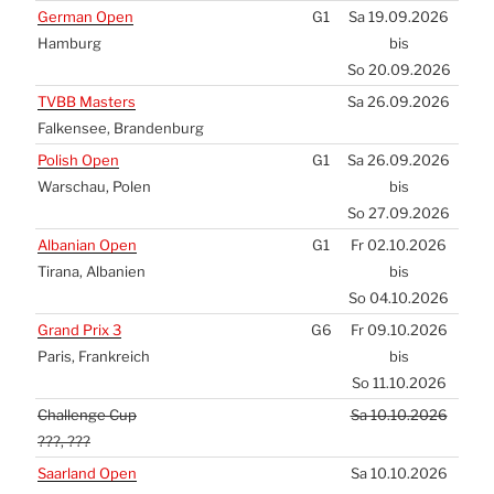
Ger­man Open
G1
Sa 19.09.2026
Ham­burg
bis
So 20.09.2026
TVBB
Mas­ters
Sa 26.09.2026
Fal­ken­see, Bran­den­burg
Polish Open
G1
Sa 26.09.2026
War­schau, Polen
bis
So 27.09.2026
Alba­ni­an Open
G1
Fr 02.10.2026
Tira­na, Alba­ni­en
bis
So 04.10.2026
Grand Prix 3
G6
Fr 09.10.2026
Paris, Frank­reich
bis
So 11.10.2026
Chal­len­ge Cup
Sa 10.10.2026
???, ???
Saar­land Open
Sa 10.10.2026