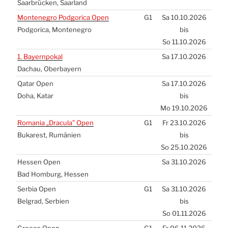
Saar­brü­cken, Saar­land
Mon­te­ne­gro Pod­go­ri­ca Open
G1
Sa 10.10.2026
Pod­go­ri­ca, Mon­te­ne­gro
bis
So 11.10.2026
1. Bay­ern­po­kal
Sa 17.10.2026
Dach­au, Ober­bay­ern
Qatar Open
Sa 17.10.2026
Doha, Katar
bis
Mo 19.10.2026
Roma­nia „Dra­cu­la” Open
G1
Fr 23.10.2026
Buka­rest, Rumä­ni­en
bis
So 25.10.2026
Hes­sen Open
Sa 31.10.2026
Bad Hom­burg, Hes­sen
Ser­bia Open
G1
Sa 31.10.2026
Bel­grad, Ser­bi­en
bis
So 01.11.2026