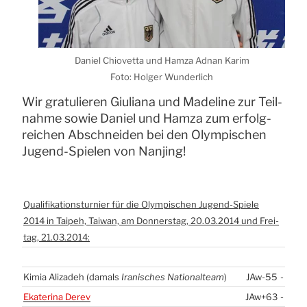
Dani­el Chio­vet­ta und Ham­za Adnan Karim
Foto: Hol­ger Wun­der­lich
Wir gra­tu­lie­ren Giu­lia­na und Made­li­ne zur Teil­
nah­me sowie Dani­el und Ham­za zum erfolg­
rei­chen Abschnei­den bei den Olym­pi­schen
Jugend-Spie­len von Nan­jing!
Qua­li­fi­ka­ti­ons­tur­nier für die Olym­pi­schen Jugend-Spie­le
2014 in Tai­peh, Tai­wan, am Don­ners­tag, 20.03.2014 und Frei­
tag, 21.03.2014:
Kimia Aliz­adeh (damals
Ira­ni­sches Natio­nal­team
)
JAw-55
-
Eka­te­ri­na Derev
JAw+63
-