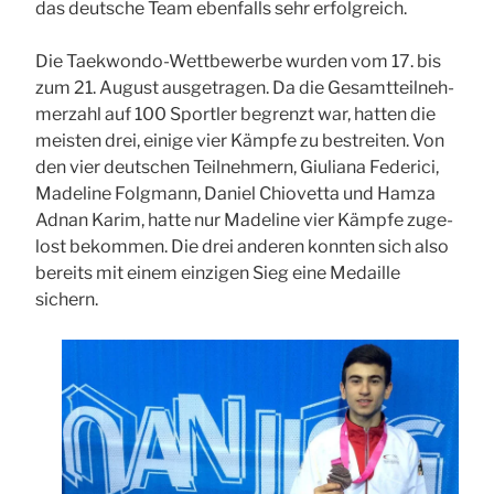
das deut­sche Team eben­falls sehr erfolg­reich.
Die Tae­kwon­do-Wett­be­wer­be wur­den vom 17. bis
zum 21. August aus­ge­tra­gen. Da die Gesamt­teil­neh­
mer­zahl auf 100 Sport­ler begrenzt war, hat­ten die
meis­ten drei, eini­ge vier Kämp­fe zu bestrei­ten. Von
den vier deut­schen Teil­neh­mern, Giu­lia­na Fede­ri­ci,
Made­li­ne Folg­mann, Dani­el Chio­vet­ta und Ham­za
Adnan Karim, hat­te nur Made­li­ne vier Kämp­fe zuge­
lost bekom­men. Die drei ande­ren konn­ten sich also
bereits mit einem ein­zi­gen Sieg eine Medail­le
sichern.