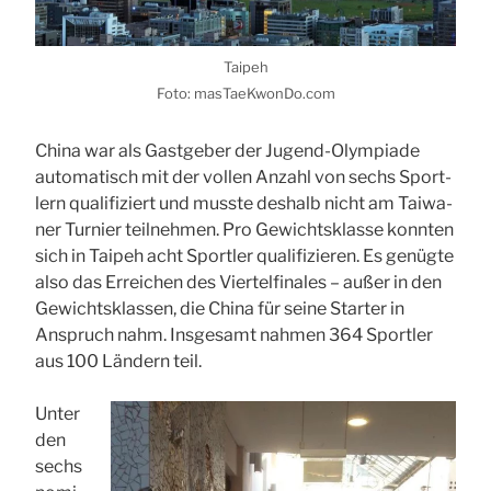
Tai­peh
Foto: masTaeKwonDo.com
Chi­na war als Gast­ge­ber der Jugend-Olym­pia­de
auto­ma­tisch mit der vol­len Anzahl von sechs Sport­
lern qua­li­fi­ziert und muss­te des­halb nicht am Tai­wa­
ner Tur­nier teil­neh­men. Pro Gewichts­klas­se konn­ten
sich in Tai­peh acht Sport­ler qua­li­fi­zie­ren. Es genüg­te
also das Errei­chen des Vier­tel­fi­na­les – außer in den
Gewichts­klas­sen, die Chi­na für sei­ne Star­ter in
Anspruch nahm. Ins­ge­samt nah­men 364 Sport­ler
aus 100 Län­dern teil.
Unter
den
sechs