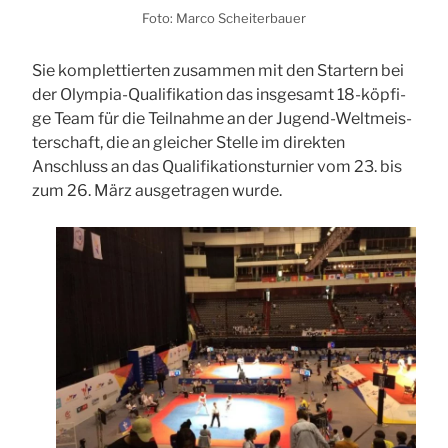
Foto: Mar­co Schei­ter­bau­er
Sie kom­plet­tier­ten zusam­men mit den Star­tern bei
der Olym­pia-Qua­li­fi­ka­ti­on das ins­ge­samt 18-köp­fi­
ge Team für die Teil­nah­me an der Jugend-Welt­meis­
ter­schaft, die an glei­cher Stel­le im direk­ten
Anschluss an das Qua­li­fi­ka­ti­ons­tur­nier vom 23. bis
zum 26. März aus­ge­tra­gen wur­de.