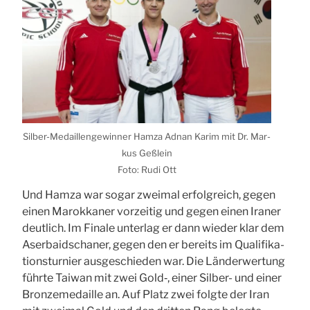
Sil­ber-Medail­len­ge­win­ner Ham­za Adnan Karim mit Dr. Mar­
kus Geß­lein
Foto: Rudi Ott
Und Ham­za war sogar zwei­mal erfolg­reich, gegen
einen Marok­ka­ner vor­zei­tig und gegen einen Ira­ner
deut­lich. Im Fina­le unter­lag er dann wie­der klar dem
Aser­bai­dscha­ner, gegen den er bereits im Qua­li­fi­ka­
ti­ons­tur­nier aus­ge­schie­den war. Die Län­der­wer­tung
führ­te Tai­wan mit zwei Gold‑, einer Sil­ber- und einer
Bron­ze­me­dail­le an. Auf Platz zwei folg­te der Iran