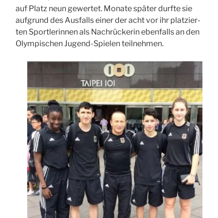
auf Platz neun gewer­tet. Mona­te spä­ter durf­te sie
auf­grund des Aus­falls einer der acht vor ihr plat­zier­
ten Sport­le­rin­nen als Nach­rü­cke­rin eben­falls an den
Olym­pi­schen Jugend-Spie­len teil­neh­men.