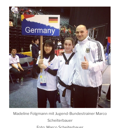
Made­li­ne Folg­mann mit Jugend-Bun­des­trai­ner Mar­co
Schei­ter­bau­er
Foto: Mar­co Schei­ter­bau­er