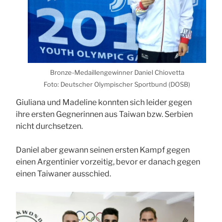
Bron­ze-Medail­len­ge­win­ner Dani­el Chio­vet­ta
Foto: Deut­scher Olym­pi­scher Sport­bund (
DOSB
)
Giu­lia­na und Made­li­ne konn­ten sich lei­der gegen
ihre ers­ten Geg­ne­rin­nen aus Tai­wan bzw. Ser­bi­en
nicht durch­set­zen.
Dani­el aber gewann sei­nen ers­ten Kampf gegen
einen Argen­ti­ni­er vor­zei­tig, bevor er danach gegen
einen Tai­wa­ner aus­schied.