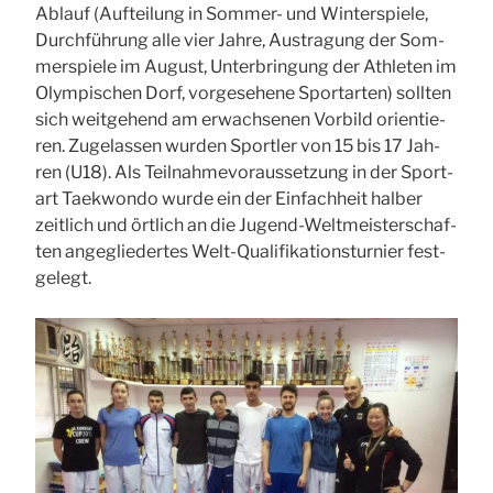
Ablauf (Auf­tei­lung in Som­mer- und Win­ter­spie­le,
Durch­füh­rung alle vier Jah­re, Aus­tra­gung der Som­
mer­spie­le im August, Unter­brin­gung der Ath­le­ten im
Olym­pi­schen Dorf, vor­ge­se­he­ne Sport­ar­ten) soll­ten
sich weit­ge­hend am erwach­se­nen Vor­bild ori­en­tie­
ren. Zuge­las­sen wur­den Sport­ler von 15 bis 17 Jah­
ren (
U18
). Als Teil­nah­me­vor­aus­set­zung in der Sport­
art Tae­kwon­do wur­de ein der Ein­fach­heit hal­ber
zeit­lich und ört­lich an die Jugend-Welt­meis­ter­schaf­
ten ange­glie­der­tes Welt-Qua­li­fi­ka­ti­ons­tur­nier fest­
ge­legt.