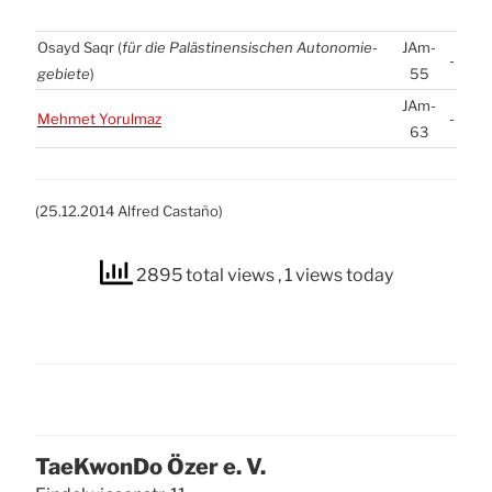
Osayd Saqr (
für die Paläs­ti­nen­si­schen Auto­no­mie­
JAm-
-
ge­bie­te
)
55
JAm-
Meh­met Yorul­maz
-
63
(25.12.2014 Alfred Cas­ta­ño)
2895 total views
, 1 views today
Tae­Kwon­Do Özer e. V.