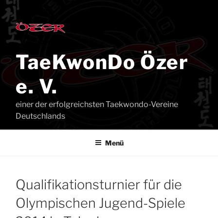
Zum
Inhalt
springen
TaeKwonDo Özer
e. V.
einer der erfolgreichsten Taekwondo-Vereine
Deutschlands
Menü
Qua­li­fi­ka­ti­ons­tur­nier für die
Olym­pi­schen Jugend-Spie­le