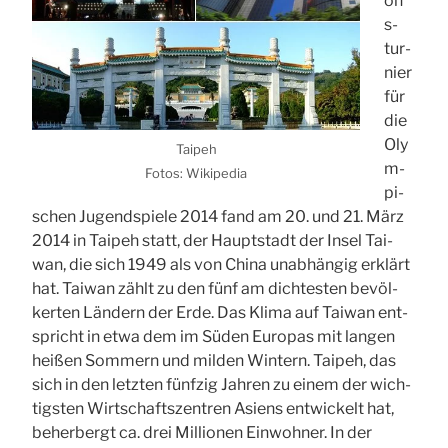
on
s­
tur­
nier
für
die
Oly
Tai­peh
m­
Fotos: Wiki­pe­dia
pi­
schen Jugend­spie­le 2014 fand am 20. und 21. März
2014 in Tai­peh statt, der Haupt­stadt der Insel Tai­
wan, die sich 1949 als von Chi­na unab­hän­gig erklärt
hat. Tai­wan zählt zu den fünf am dich­tes­ten bevöl­
ker­ten Län­dern der Erde. Das Kli­ma auf Tai­wan ent­
spricht in etwa dem im Süden Euro­pas mit lan­gen
hei­ßen Som­mern und mil­den Win­tern. Tai­peh, das
sich in den letz­ten fünf­zig Jah­ren zu einem der wich­
tigs­ten Wirt­schafts­zen­tren Asi­ens ent­wi­ckelt hat,
beher­bergt ca. drei Mil­lio­nen Ein­woh­ner. In der