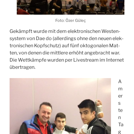
Foto: Özer Güleç
Gekämpft wur­de mit dem elek­tro­ni­schen Wes­ten­
sys­tem von Dae do (aller­dings ohne den neu­en elek­
tro­ni­schen Kopf­schutz) auf fünf okto­go­na­len Mat­
ten, von denen die mitt­le­re erhöht ange­bracht war.
Die Wett­kämp­fe wur­den per Live­stream im Inter­net
über­tra­gen.
A
m
er
s­
te
n
Ta
g