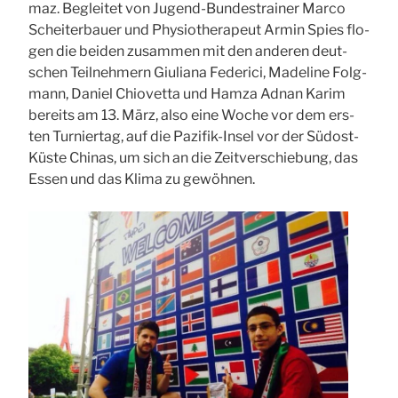
maz. Beglei­tet von Jugend-Bun­des­trai­ner Mar­co
Schei­ter­bau­er und Phy­sio­the­ra­peut Armin Spies flo­
gen die bei­den zusam­men mit den ande­ren deut­
schen Teil­neh­mern Giu­lia­na Fede­ri­ci, Made­li­ne Folg­
mann, Dani­el Chio­vet­ta und Ham­za Adnan Karim
bereits am 13. März, also eine Woche vor dem ers­
ten Tur­nier­tag, auf die Pazi­fik-Insel vor der Süd­ost-
Küs­te Chi­nas, um sich an die Zeit­ver­schie­bung, das
Essen und das Kli­ma zu gewöh­nen.