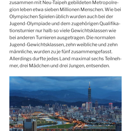
zusam­men mit Neu-Tai­peh gebil­de­ten Metro­pol­re­
gi­on leben etwa sie­ben Mil­lio­nen Men­schen. Wie bei
Olym­pi­schen Spie­len üblich wur­den auch bei der
Jugend-Olym­pia­de und dem zuge­hö­ri­gen Qua­li­fi­ka­
ti­ons­tur­nier nur halb so vie­le Gewichts­klas­sen wie
bei ande­ren Tur­nie­ren aus­ge­tra­gen. Die nor­ma­len
Jugend-Gewichts­klas­sen, zehn weib­li­che und zehn
männ­li­che, wur­den zu je fünf zusam­men­ge­fasst.
Aller­dings durf­te jedes Land maxi­mal sechs Teil­neh­
mer, drei Mäd­chen und drei Jun­gen, ent­sen­den.