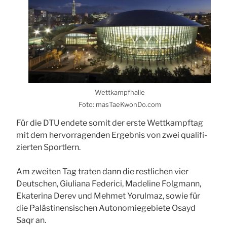
Wett­kampf­hal­le
Foto: masTaeKwonDo.com
Für die
DTU
ende­te somit der ers­te Wett­kampf­tag
mit dem her­vor­ra­gen­den Ergeb­nis von zwei qua­li­fi­
zier­ten Sport­lern.
Am zwei­ten Tag tra­ten dann die rest­li­chen vier
Deut­schen, Giu­lia­na Fede­ri­ci, Made­li­ne Folg­mann,
Eka­te­ri­na Derev und Meh­met Yorul­maz, sowie für
die Paläs­ti­nen­si­schen Auto­no­mie­ge­bie­te Osayd
Saqr an.