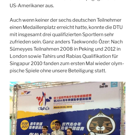
US-Ame­ri­ka­ner aus.
Auch wenn kei­ner der sechs deut­schen Teil­neh­mer
einen Medail­len­platz erreicht hat­te, konn­te die
DTU
mit ins­ge­samt drei qua­li­fi­zier­ten Sport­lern sehr
zufrie­den sein. Ganz anders Tae­kwon­do Özer: Nach
Sümey­yes Teil­nah­men 2008 in Peking und 2012 in
Lon­don sowie Tahirs und Rabi­as Qua­li­fi­ka­ti­on für
Sin­ga­pur 2010 fan­den zum ers­ten Mal wie­der olym­
pi­sche Spie­le ohne unse­re Betei­li­gung statt.