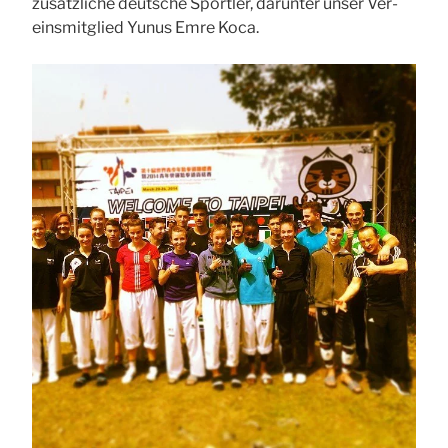
zusätz­li­che deut­sche Sport­ler, dar­un­ter unser Ver­
eins­mit­glied Yunus Emre Koca.