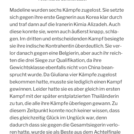
Made­li­ne wur­den sechs Kämp­fe zuge­lost. Sie setz­te
sich gegen ihre ers­te Geg­ne­rin aus Korea klar durch
und traf dann auf die Ira­ne­rin Kimia Aliz­adeh. Auch
die­se konn­te sie, wenn auch äußerst knapp, schla­
gen. Im drit­ten und ent­schei­den­den Kampf besieg­te
sie ihre indi­sche Kon­tra­hen­tin über­deut­lich. Sie ver­
lor danach gegen eine Bel­gie­rin, aber auch ihr reich­
ten die drei Sie­ge zur Qua­li­fi­ka­ti­on, da ihre
Gewichts­klas­se eben­falls nicht von Chi­na bean­
sprucht wur­de. Da Giu­lia­na vier Kämp­fe zuge­lost
bekom­men hat­te, muss­te sie ledig­lich einen Kampf
gewin­nen. Lei­der hat­te sie es aber gleich im ers­ten
Kampf mit der spä­ter erst­plat­zier­ten Thai­län­de­rin
zu tun, die alle ihre Kämp­fe über­le­gen gewann. Zu
die­sem Zeit­punkt konn­te noch kei­ner wis­sen, dass
dies gleich­zei­tig Glück im Unglück war, denn
dadurch dass sie gegen die Gesamt­sie­ge­rin ver­lo­
ren hat­te, wur­de sie als Bes­te aus dem Ach­tel­fi­na­le