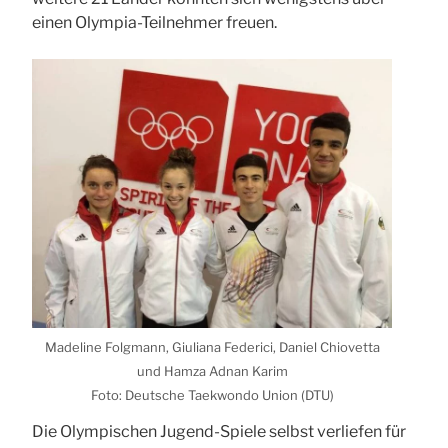
einen Olym­pia-Teil­neh­mer freu­en.
Made­li­ne Folg­mann, Giu­lia­na Fede­ri­ci, Dani­el Chio­vet­ta
und Ham­za Adnan Karim
Foto: Deut­sche Tae­kwon­do Uni­on (
DTU
)
Die Olym­pi­schen Jugend-Spie­le selbst ver­lie­fen für