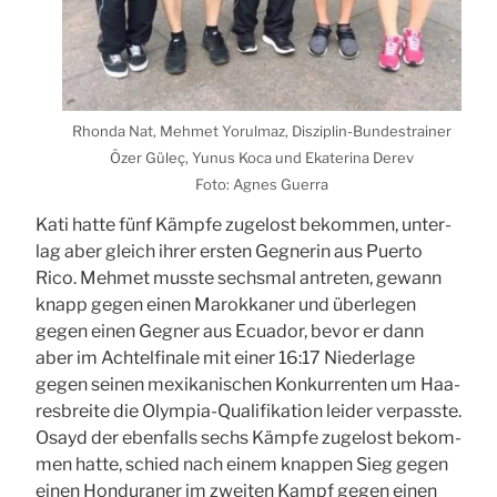
Rhon­da Nat, Meh­met Yorul­maz, Dis­zi­plin-Bun­des­trai­ner
Özer Güleç, Yunus Koca und Eka­te­ri­na Derev
Foto: Agnes Guer­ra
Kati hat­te fünf Kämp­fe zuge­lost bekom­men, unter­
lag aber gleich ihrer ers­ten Geg­ne­rin aus Puer­to
Rico. Meh­met muss­te sechs­mal antre­ten, gewann
knapp gegen einen Marok­ka­ner und über­le­gen
gegen einen Geg­ner aus Ecua­dor, bevor er dann
aber im Ach­tel­fi­na­le mit einer 16:17 Nie­der­la­ge
gegen sei­nen mexi­ka­ni­schen Kon­kur­ren­ten um Haa­
res­brei­te die Olym­pia-Qua­li­fi­ka­ti­on lei­der ver­pass­te.
Osayd der eben­falls sechs Kämp­fe zuge­lost bekom­
men hat­te, schied nach einem knap­pen Sieg gegen
einen Hon­du­ra­ner im zwei­ten Kampf gegen einen