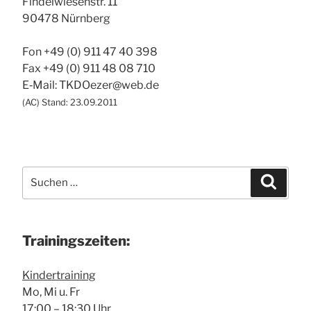
Fin­del­wie­sen­str. 11
90478 Nürn­berg
Fon +49 (0) 911 47 40 398
Fax +49 (0) 911 48 08 710
E‑Mail: TKDOezer@web.de
(
AC
) Stand: 23.09.2011
Suche
Suchen
nach:
Trai­nings­zei­ten:
Kin­der­trai­ning
Mo, Mi u. Fr
17:00 – 18:30 Uhr