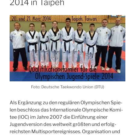
2014 in Tai­peh
Foto: Deut­sche Tae­kwon­do Uni­on (
DTU
)
Als Ergän­zung zu den regu­lä­ren Olym­pi­schen Spie­
len beschloss das Inter­na­tio­na­le Olym­pi­sche Komi­
tee (
IOC
) im Jah­re 2007 die Ein­füh­rung einer
Jugend­ver­si­on des welt­weit größ­ten und erfolg­
reichs­ten Multi­sport­er­eig­nis­ses. Orga­ni­sa­ti­on und