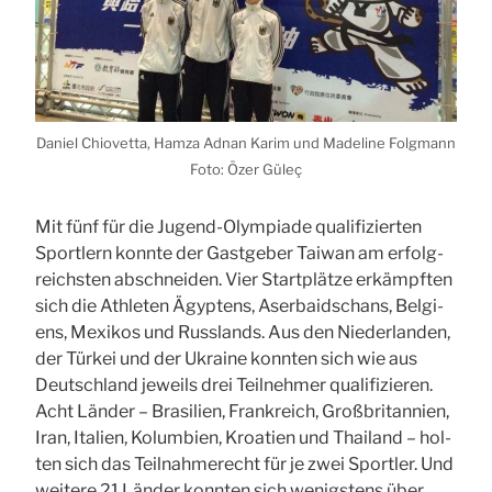
Dani­el Chio­vet­ta, Ham­za Adnan Karim und Made­li­ne Folg­mann
Foto: Özer Güleç
Mit fünf für die Jugend-Olym­pia­de qua­li­fi­zier­ten
Sport­lern konn­te der Gast­ge­ber Tai­wan am erfolg­
reichs­ten abschnei­den. Vier Start­plät­ze erkämpf­ten
sich die Ath­le­ten Ägyp­tens, Aser­bai­dschans, Bel­gi­
ens, Mexi­kos und Russ­lands. Aus den Nie­der­lan­den,
der Tür­kei und der Ukrai­ne konn­ten sich wie aus
Deutsch­land jeweils drei Teil­neh­mer qua­li­fi­zie­ren.
Acht Län­der – Bra­si­li­en, Frank­reich, Groß­bri­tan­ni­en,
Iran, Ita­li­en, Kolum­bi­en, Kroa­ti­en und Thai­land – hol­
ten sich das Teil­nah­me­recht für je zwei Sport­ler. Und
wei­te­re 21 Län­der konn­ten sich wenigs­tens über