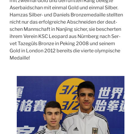
mit zwei­mal Gold und den drit­ten Rang beleg­te
Aser­bai­dschan mit ein­mal Gold und ein­mal Sil­ber.
Hamzas Sil­ber- und Dani­els Bron­ze­me­dail­le stell­ten
nicht nur das erfolg­rei­che Abschnei­den der deut­
schen Mann­schaft in Nan­jing sicher, sie bescher­ten
ihrem Ver­ein
KSC
Leo­pard aus Nürn­berg nach Ser­
vet Taze­güls Bron­ze in Peking 2008 und sei­nem
Gold in Lon­don 2012 bereits die vier­te olym­pi­sche
Medail­le!