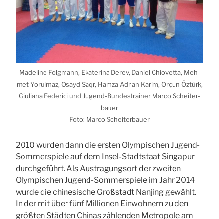
Made­li­ne Folg­mann, Eka­te­ri­na Derev, Dani­el Chio­vet­ta, Meh­
met Yorul­maz, Osayd Saqr, Ham­za Adnan Karim, Orçun Öztürk,
Giu­lia­na Fede­ri­ci und Jugend-Bun­des­trai­ner Mar­co Schei­ter­
bau­er
Foto: Mar­co Schei­ter­bau­er
2010 wur­den dann die ers­ten Olym­pi­schen Jugend-
Som­mer­spie­le auf dem Insel-Stadt­staat Sin­ga­pur
durch­ge­führt. Als Aus­tra­gungs­ort der zwei­ten
Olym­pi­schen Jugend-Som­mer­spie­le im Jahr 2014
wur­de die chi­ne­si­sche Groß­stadt Nan­jing gewählt.
In der mit über fünf Mil­lio­nen Ein­woh­nern zu den
größ­ten Städ­ten Chi­nas zäh­len­den Metro­po­le am