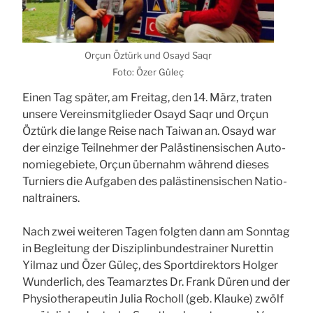
Orçun Öztürk und Osayd Saqr
Foto: Özer Güleç
Einen Tag spä­ter, am Frei­tag, den 14. März, tra­ten
unse­re Ver­eins­mit­glie­der Osayd Saqr und Orçun
Öztürk die lan­ge Rei­se nach Tai­wan an. Osayd war
der ein­zi­ge Teil­neh­mer der Paläs­ti­nen­si­schen Auto­
no­mie­ge­bie­te, Orçun über­nahm wäh­rend die­ses
Tur­niers die Auf­ga­ben des paläs­ti­nen­si­schen Natio­
nal­trai­ners.
Nach zwei wei­te­ren Tagen folg­ten dann am Sonn­tag
in Beglei­tung der Dis­zi­plin­bun­des­trai­ner Nuret­tin
Yil­maz und Özer Güleç, des Sport­di­rek­tors Hol­ger
Wun­der­lich, des Team­arz­tes Dr. Frank Düren und der
Phy­sio­the­ra­peu­tin Julia Rocholl (geb. Klau­ke) zwölf