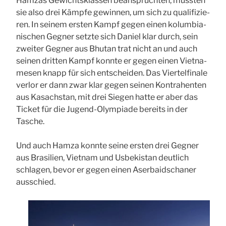
Hamzas Gewichts­klas­sen bean­spruch­ten, muss­ten
sie also drei Kämp­fe gewin­nen, um sich zu qua­li­fi­zie­
ren. In sei­nem ers­ten Kampf gegen einen kolum­bia­
ni­schen Geg­ner setz­te sich Dani­el klar durch, sein
zwei­ter Geg­ner aus Bhu­tan trat nicht an und auch
sei­nen drit­ten Kampf konn­te er gegen einen Viet­na­
me­sen knapp für sich ent­schei­den. Das Vier­tel­fi­na­le
ver­lor er dann zwar klar gegen sei­nen Kon­tra­hen­ten
aus Kasach­stan, mit drei Sie­gen hat­te er aber das
Ticket für die Jugend-Olym­pia­de bereits in der
Tasche.
Und auch Ham­za konn­te sei­ne ers­ten drei Geg­ner
aus Bra­si­li­en, Viet­nam und Usbe­ki­stan deut­lich
schla­gen, bevor er gegen einen Aser­bai­dscha­ner
aus­schied.